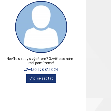
Nevíte si rady s výběrem? Ozvěte se nám –
rádi pomůžeme!
+420 573 312 024
Chci se zeptat