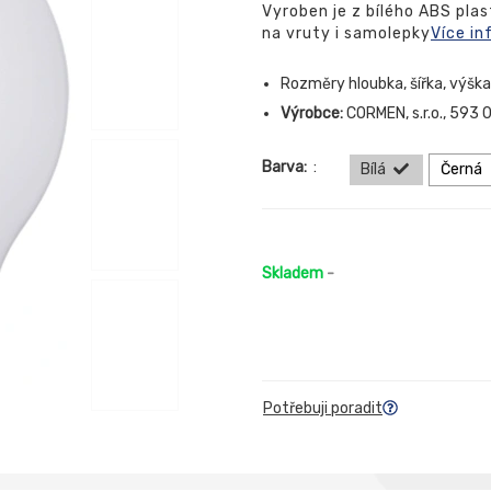
Vyroben je z bílého ABS pla
na vruty i samolepky
Více in
Rozměry hloubka, šířka, výš
Výrobce:
CORMEN, s.r.o., 593 
Barva:
:
Bílá
Černá
Skladem
-
Potřebuji poradit