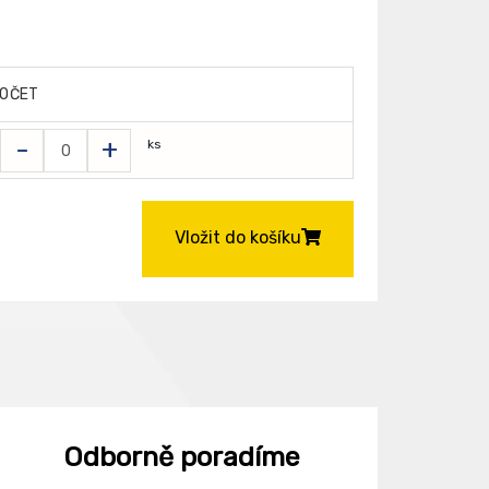
OČET
-
+
ks
Vložit do košíku
Odborně poradíme