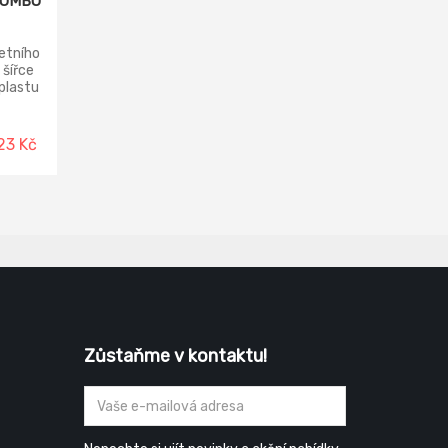
 JUMBO
etního
 šířce
plastu
.
23 Kč
Zůstaňme v kontaktu!