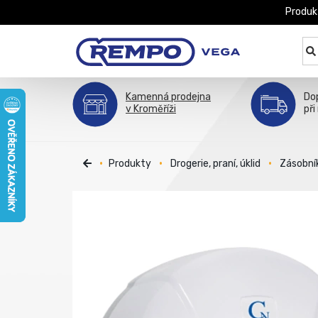
Produk
Kamenná prodejna
Do
v Kroměříži
při
Produkty
Drogerie, praní, úklid
Zásobní