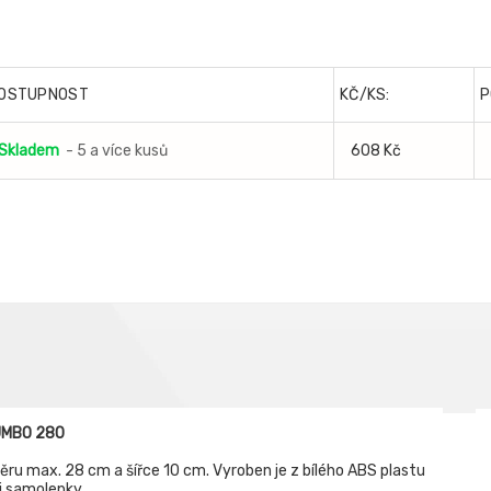
OSTUPNOST
KČ/KS:
P
Skladem
- 5 a více kusů
608 Kč
JUMBO 280
ěru max. 28 cm a šířce 10 cm. Vyroben je z bílého ABS plastu
 i samolepky