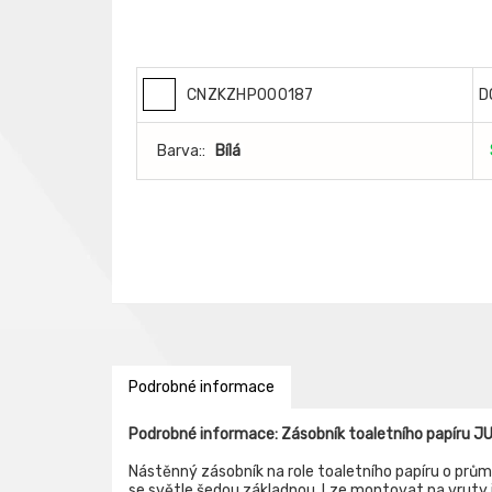
CNZKZHP000187
D
Barva::
Bílá
Podrobné informace
Podrobné informace: Zásobník toaletního papíru 
Nástěnný zásobník na role toaletního papíru o prům
se světle šedou základnou. Lze montovat na vruty