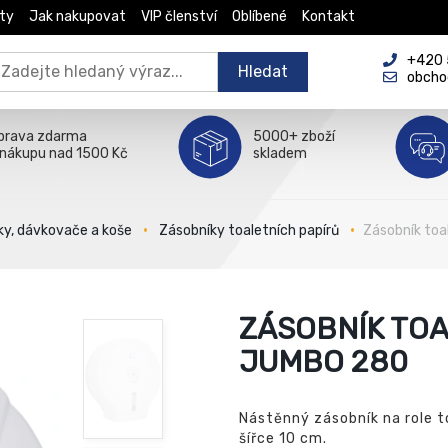
ty
Jak nakupovat
VIP členství
Oblíbené
Kontakt
+420 5
Hledat
obcho
prava zdarma
5000+ zboží
 nákupu nad 1500 Kč
skladem
ky, dávkovače a koše
Zásobníky toaletních papírů
Zásobník toa
ZÁSOBNÍK TOA
JUMBO 280
Nástěnný zásobník na role t
šířce 10 cm.