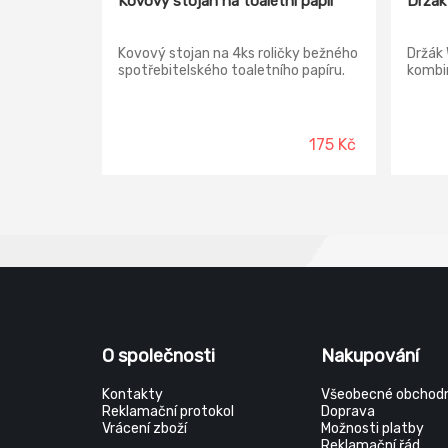
Kovový stojan na toaletní papír
Držák
Kovový stojan na 4ks roličky bežného
Držák 
spotřebitelského toaletního papíru.
kombi
175 Kč
O společnosti
Nakupování
Kontakty
Všeobecné obchodn
Reklamační protokol
Doprava
Vrácení zboží
Možnosti platby
Reklamační řád