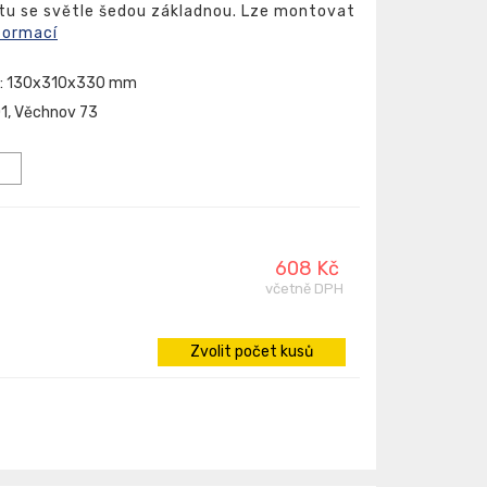
stu se světle šedou základnou. Lze montovat
formací
ka: 130x310x330 mm
01, Věchnov 73
608 Kč
včetně DPH
Zvolit počet kusů