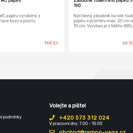
 WC papíru
Zásobník toaletního papíru
190
WC papíru vyrobený z
Nástěnný zásobník na role toal
nace kovu a plastu
papíru o průměru max. 20 cm a
10 cm. Vyroben je z bílého ABS 
se světle šedou základnou. Lze
montovat na vruty i samolepky
144 Kč
od
4
Volejte a pište!
í podmínky
+420 573 312 024
V pracovní dny: 7:00 - 15:00
obchod@rempo-vega.cz