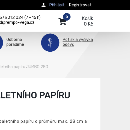
Přihlásit
Registrovat
0
73 312 024 (7 - 15 h)
Košík
d@rempo-vega.cz
0 Kč
Odborně
Potisk a výšivka
poradíme
oděvů
letního papíru JUMBO 280
LETNÍHO PAPÍRU
oaletního papíru o průměru max. 28 cm a