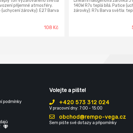
teplý tón vyzařovaného světla
Lineární halogenová žárovka J
vození příjemné atmosféry.
140W R7s teplá bílá. Patice (uc
 (uchycení žárovky): E27 Barva
žárovky): R7s Barva světla: tepl
: teplá bílá Příkon: 4,3 W
Příkon: 140 W Světelný tok: 2 
ný tok: 400 lm Napětí: 230
Rozměr: 10 × 118 × 10 mm Napě
 Hz
230 V~/50 Hz
108 Kč
Volejte a pište!
í podmínky
+420 573 312 024
V pracovní dny: 7:00 - 15:00
obchod@rempo-vega.cz
dajů
Sem pište své dotazy a připomínky
í