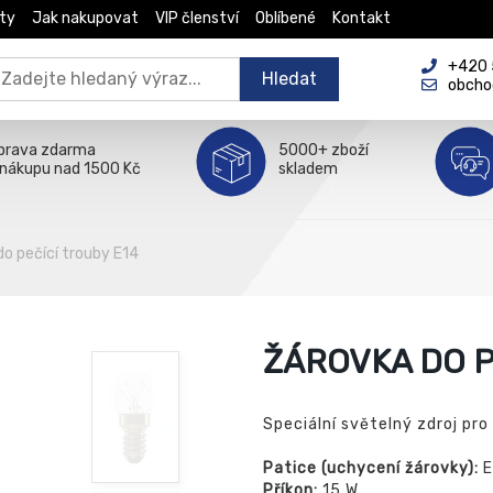
ty
Jak nakupovat
VIP členství
Oblíbené
Kontakt
+420 5
Hledat
obcho
prava zdarma
5000+ zboží
 nákupu nad 1500 Kč
skladem
do pečící trouby E14
ŽÁROVKA DO P
Speciální světelný zdroj pro
Patice (uchycení žárovky):
E
Příkon:
15 W