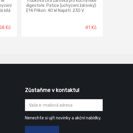
118
Trubková čirá žárovka pro kuchyňské
hycení
digestoře. Patice (uchycení žárovky):
á bílá
E14 Příkon: 40 W Napětí: 230 V
680 lm
Světelný tok: 400 lm Rozměr: 25 ×
tí:
82 mm
58 Kč
41 Kč
Zůstaňme v kontaktu!
Nenechte si ujít novinky a akční nabídky.