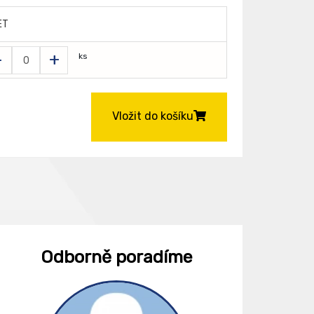
ET
-
+
ks
Vložit do košíku
Odborně poradíme