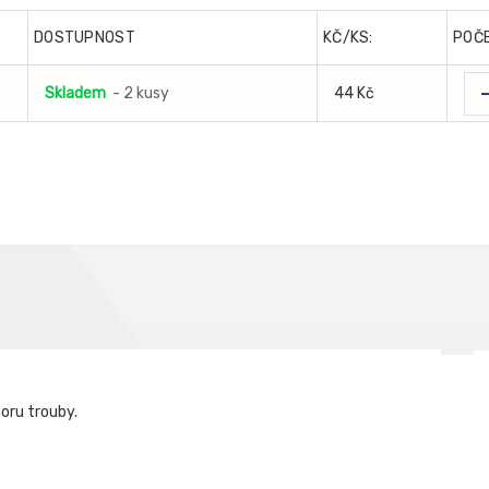
DOSTUPNOST
KČ/KS:
POČ
Skladem
- 2 kusy
44 Kč
toru trouby.