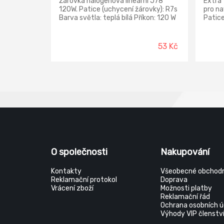
Žárovka halogenová lineární J78
Extra 
120W. Patice (uchycení žárovky): R7s
pro na
Barva světla: teplá bílá Příkon: 120 W
Patice
Světelný tok: 2 250 lm Rozměr: 8 ×
světla
78 × 8 mm
Světel
V~/50
53 Kč
O společnosti
Nakupování
Kontakty
Všeobecné obchodn
Reklamační protokol
Doprava
Vrácení zboží
Možnosti platby
Reklamační řád
Ochrana osobních ú
Výhody VIP členstv