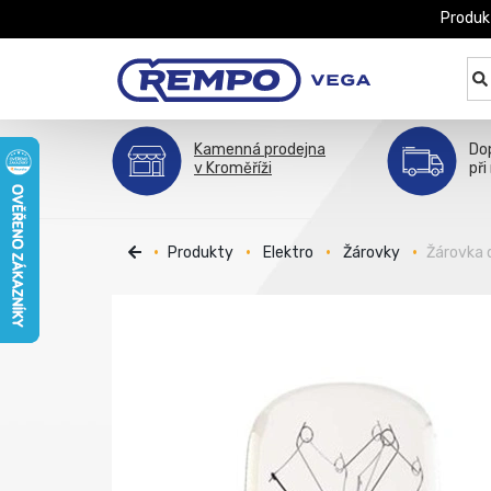
Produk
Kamenná prodejna
Do
v Kroměříži
při
Produkty
Elektro
Žárovky
Žárovka 