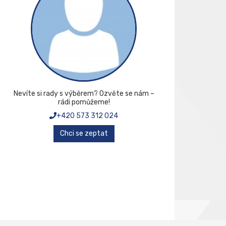
Nevíte si rady s výběrem? Ozvěte se nám –
rádi pomůžeme!
+420 573 312 024
Chci se zeptat