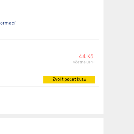
formací
44 Kč
včetně DPH
Zvolit počet kusů