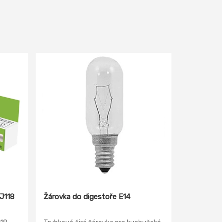
J118
Žárovka do digestoře E14