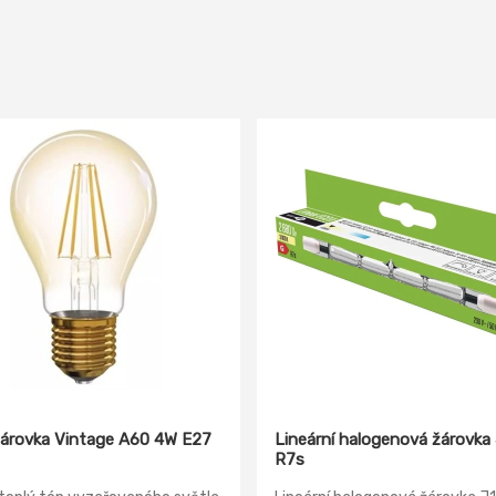
árovka Vintage A60 4W E27
Lineární halogenová žárovka 
R7s