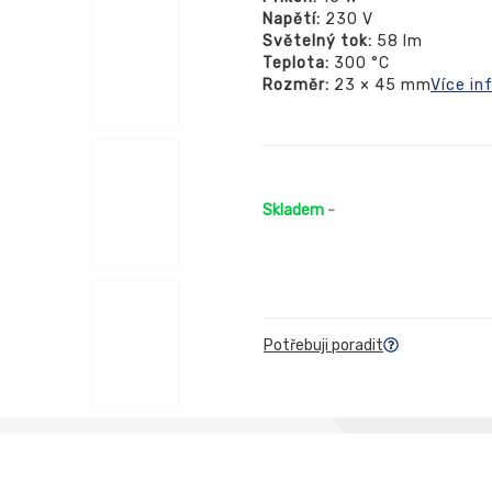
Napětí:
230 V
Světelný tok:
58 lm
Teplota:
300 °C
Rozměr:
23 × 45 mm
Více in
Skladem
-
Potřebuji poradit