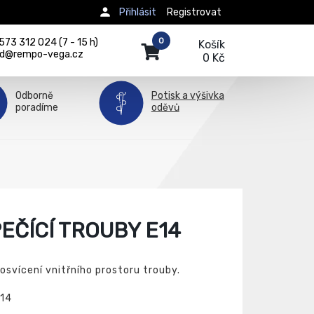
Přihlásit
Registrovat
0
73 312 024 (7 - 15 h)
Košík
d@rempo-vega.cz
0 Kč
Odborně
Potisk a výšivka
poradíme
oděvů
EČÍCÍ TROUBY E14
 osvícení vnitřního prostoru trouby.
14