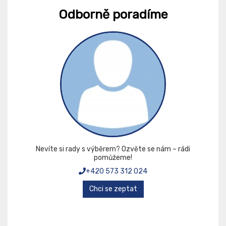
Odborně poradíme
Nevíte si rady s výběrem? Ozvěte se nám – rádi
pomůžeme!
+420 573 312 024
Chci se zeptat