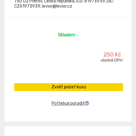
750 02 Přerov, Česká republika, IČO: 61973939, DIČ:
CZ61973939, levior@levior.cz
Skladem
-
250 Kč
včetně DPH
Zvolit počet kusů
Potřebuji poradit