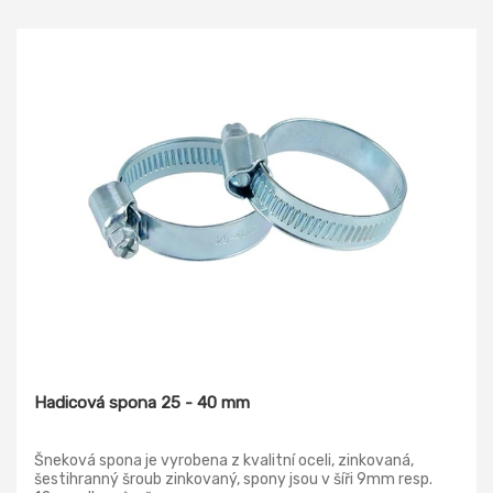
maximální výkon. Ergonomické rukojeti jsou z FiberComp
materiálu s 3D povrchem SoftGrip pro bezpečné a
pohodlné držení. Nůžky jsou optimalizovány pro střední a
velkou velikost rukou, pro praváky.
Hadicová spona 25 - 40 mm
Šneková spona je vyrobena z kvalitní oceli, zinkovaná,
šestihranný šroub zinkovaný, spony jsou v šíři 9mm resp.