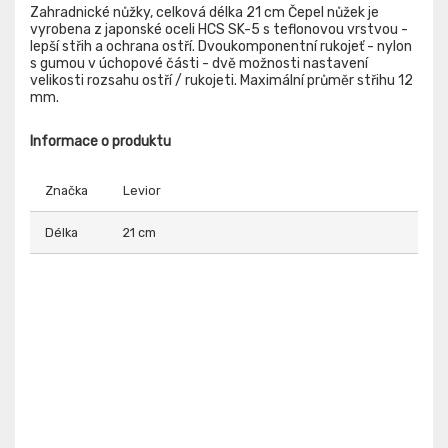
Zahradnické nůžky, celková délka 21 cm Čepel nůžek je
vyrobena z japonské oceli HCS SK-5 s teflonovou vrstvou -
lepší střih a ochrana ostří. Dvoukomponentní rukojeť - nylon
s gumou v úchopové části - dvě možnosti nastavení
velikosti rozsahu ostří / rukojeti. Maximální průměr střihu 12
mm.
Informace o produktu
Značka
Levior
Délka
21 cm