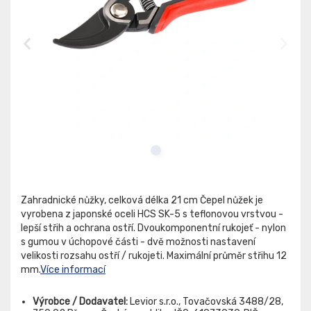
Zahradnické nůžky, celková délka 21 cm Čepel nůžek je
vyrobena z japonské oceli HCS SK-5 s teflonovou vrstvou -
lepší střih a ochrana ostří. Dvoukomponentní rukojeť - nylon
s gumou v úchopové části - dvě možnosti nastavení
velikosti rozsahu ostří / rukojeti. Maximální průměr střihu 12
mm.
Více informací
Výrobce / Dodavatel:
Levior s.r.o., Tovačovská 3488/28,