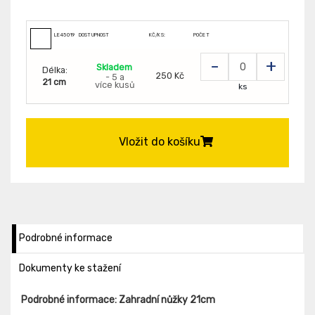
LE45019
DOSTUPNOST
KČ/KS:
POČET
-
+
Skladem
Délka:
250 Kč
- 5 a
21 cm
více kusů
ks
Vložit do košíku
Podrobné informace
Dokumenty ke stažení
Podrobné informace: Zahradní nůžky 21cm