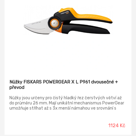
Nůžky FISKARS POWERGEAR X L P961 dvousečné +
převod
Nůžky jsou určeny pro čistý hladký řez čerstvých větví až
do průměru 26 mm. Mají unikátní mechanismus PowerGear
umožňuje stříhat až s 3x menší námahou ve srovnání s
běžnými nůžkami. Extra tvrdé, kalené a přesně broušené
ocelové čepele zůstávají dlouho ostré. Vrchní pohyblivá
čepel je potažená nepřilnavou vrstvou, která snižuje tření a
1124 Kč
chrání čepel před korozí. Tím je dosaženo plynulejších řezů a
neulpívání kůry a pryskyřice na povrchu čepele pro