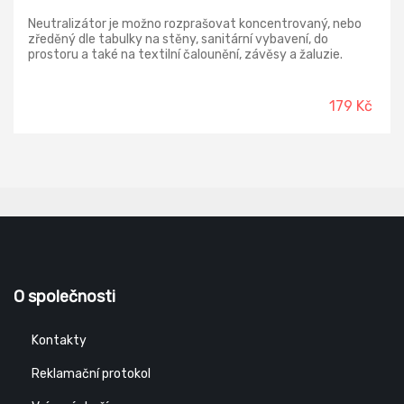
Neutralizátor je možno rozprašovat koncentrovaný, nebo
zředěný dle tabulky na stěny, sanitární vybavení, do
prostoru a také na textilní čalounění, závěsy a žaluzie.
Prostředek se zcela odpaří a po odpaření nezanechává
zbytky ani skvrny, pouze v prostoru zanechá příjemnou
vůni.
179 Kč
O společnosti
Kontakty
Reklamační protokol