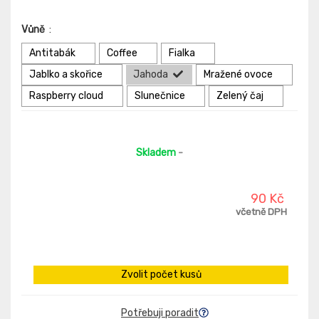
Vůně
:
Antitabák
Coffee
Fialka
Jablko a skořice
Jahoda
Mražené ovoce
Raspberry cloud
Slunečnice
Zelený čaj
Skladem
-
90 Kč
včetně DPH
Zvolit počet kusů
Potřebuji poradit