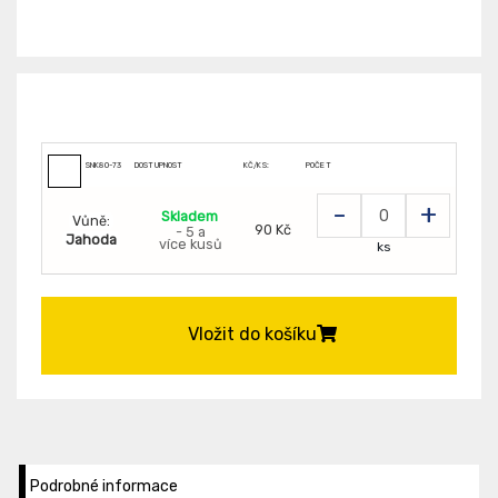
SNK80-73
DOSTUPNOST
KČ/KS:
POČET
-
+
Skladem
Vůně:
90 Kč
- 5 a
Jahoda
více kusů
ks
Vložit do košíku
Podrobné informace