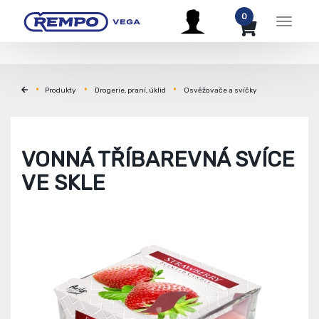
0
Menu
Produkty
Drogerie, praní, úklid
Osvěžovače a svíčky
VONNÁ TŘÍBAREVNÁ SVÍCE
VE SKLE