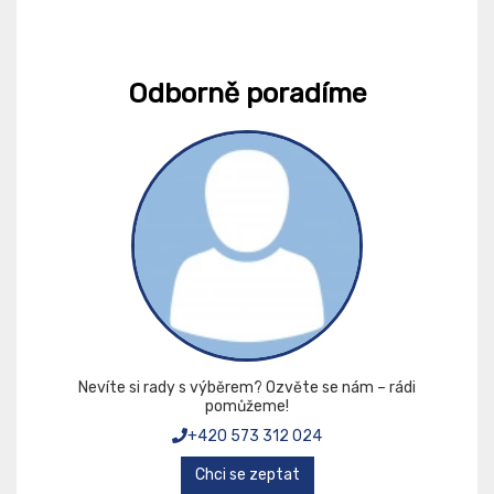
Odborně poradíme
Nevíte si rady s výběrem? Ozvěte se nám – rádi
pomůžeme!
+420 573 312 024
Chci se zeptat