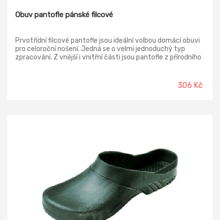
Obuv pantofle pánské filcové
Prvotřídní filcové pantofle jsou ideální volbou domácí obuvi
pro celoroční nošení. Jedná se o velmi jednoduchý typ
zpracování. Z vnější i vnitřní části jsou pantofle z přírodního
prodyšného filcu a tím pádem chodidlo po celou dobu nošení
dýchá. Pantofle mají lehce zdvižený klínek, díky kterému se
vyhnete bolesti a otoku chodidel. Nová podrážka je vysoce
306 Kč
stabilní, pevná a odlehčená. Díky vysoké kvalitě zaručujeme
i dlouhou životnost papučí. Protiskluzová podrážka
předchází nebezpečí uklouznutí na plovoucí podlaze.