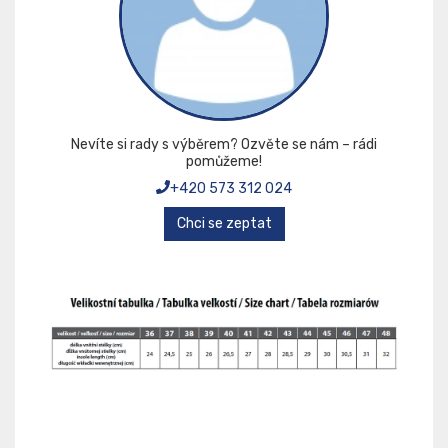
Nevíte si rady s výběrem? Ozvěte se nám – rádi
pomůžeme!
+420 573 312 024
Chci se zeptat