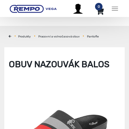
0
Menu
Produkty
Pracovní a volnočasová obuv
Pantofle
OBUV NAZOUVÁK BALOS