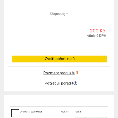
Doprodej
-
200 Kč
včetně DPH
Zvolit počet kusů
Rozměry produktu
Potřebuji poradit
ZV8147469
DOSTUPNOST
KČ/PÁR:
POČET