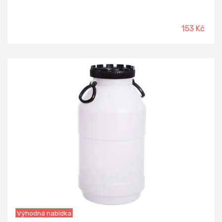
153 Kč
-21%
Výhodná nabídka