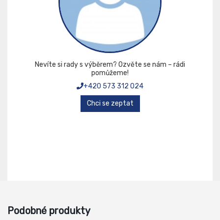
Nevíte si rady s výběrem? Ozvěte se nám – rádi
pomůžeme!
+420 573 312 024
Chci se zeptat
Podobné produkty