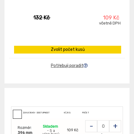
132 Kč
109 Kč
včetně DPH
Zvolit počet kusů
Potřebuji poradit
ZUVUC104542
DOSTUPNOST
KČ/KS:
POČET
-
+
Skladem
Rozměr:
109 Kč
- 5 a
396 mm
více kusů