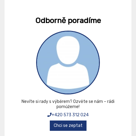
Odborně poradíme
Nevíte si rady s výběrem? Ozvěte se nám – rádi
pomůžeme!
+420 573 312 024
Chci se zeptat