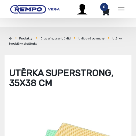
0
Menu
Produkty
Drogerie, praní, úklid
Úklidové pomůcky
Útěrky,
houbičky, drátěnky
UTĚRKA SUPERSTRONG,
35X38 CM