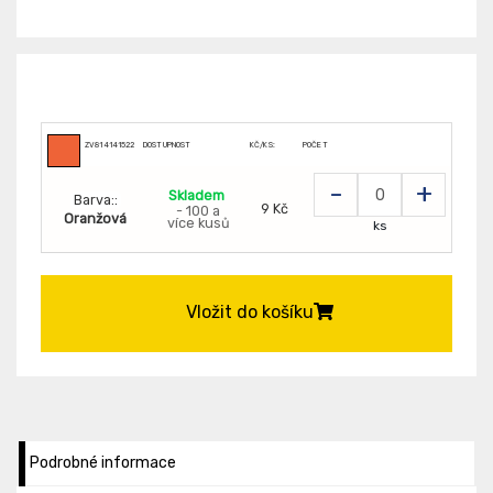
ZV814141522
DOSTUPNOST
KČ/KS:
POČET
-
+
Skladem
Barva::
9 Kč
- 100 a
Oranžová
více kusů
ks
Vložit do košíku
Podrobné informace