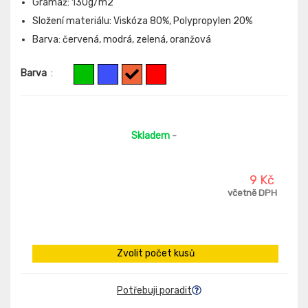
Gramáž: 130g/m2
Složení materiálu: Viskóza 80%, Polypropylen 20%
Barva: červená, modrá, zelená, oranžová
Barva
:
Skladem
-
9 Kč
včetně DPH
Zvolit počet kusů
Potřebuji poradit