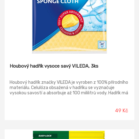
Houbový hadřík vysoce savý VILEDA, 3ks
Houbový hadřík značky VILEDA je vyroben z 100% přírodního
materiálu. Celulóza obsažená v hadříku se vyznačuje
vysokou savostí a absorbuje až 100 mililitrů vody. Hadřík má
homogenní a odolný povrch, nedrolí se a neodlupuje po
několika málo použitích. Lze jej prát v pračce. Tento
houbový hadřík neobsahuje plasty a je biologicky
49 Kč
rozložitelný za 8-9 týdnů. Bavlna je vyrobena z
recyklovaných materiálů a celulóza ze zodpovědně
obhospodařovaných lesů.