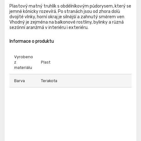
Plastový matný truhlík s obdélníkovým půdorysem, který se
jemně kónicky rozevírá. Po stranách jsou od zhora dolů
dvojité vlnky, horní okraj je silnější a zahnutý směrem ven
Vhodný je zejména na balkonové rostliny, bylinky a různá
sezónní aranžmá v interiéru i exteriéru.
Informace o produktu
Vyrobeno
z
Plast
materiálu
Barva
Terakota