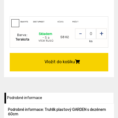
58659TE
DOSTUPNOST
KČ/KS:
POČET
-
+
Skladem
Barva::
58 Kč
- 5 a
Terakota
více kusů
ks
Vložit do košíku
Podrobné informace
Podrobné informace: Truhlík plastový GARDEN s dezénem
60cm