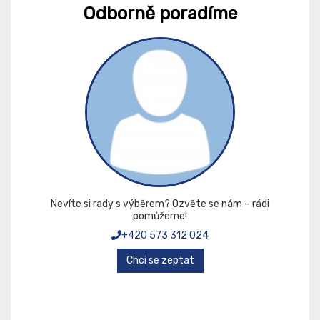
Odborně poradíme
Nevíte si rady s výběrem? Ozvěte se nám – rádi
pomůžeme!
+420 573 312 024
Chci se zeptat