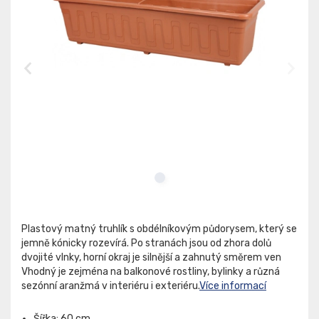
Plastový matný truhlík s obdélníkovým půdorysem, který se
jemně kónicky rozevírá. Po stranách jsou od zhora dolů
dvojité vlnky, horní okraj je silnější a zahnutý směrem ven
Vhodný je zejména na balkonové rostliny, bylinky a různá
sezónní aranžmá v interiéru i exteriéru.
Více informací
Šířka: 60 cm