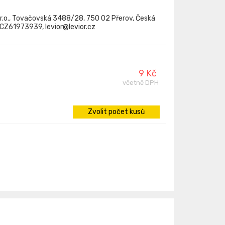
.r.o., Tovačovská 3488/28, 750 02 Přerov, Česká
: CZ61973939, levior@levior.cz
9 Kč
včetně DPH
Zvolit počet kusů