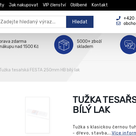
ty
Jak nakupovat
VIP členství
Oblíbené
Kontakt
+420 5
Hledat
obcho
prava zdarma
5000+ zboží
 nákupu nad 1500 Kč
skladem
Tužka tesařská FESTA 250mm HB bílý lak
TUŽKA TESAŘS
BÍLÝ LAK
Tužka s klasickou černou tuh
- dřevo, stavba,...
Více infor