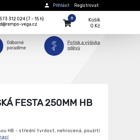
Přihlásit
Registrovat
0
73 312 024 (7 - 15 h)
Košík
d@rempo-vega.cz
0 Kč
Odborně
Potisk a výšivka
poradíme
oděvů
KÁ FESTA 250MM HB
ou HB - střední tvrdost, nehrocená, použití
mací