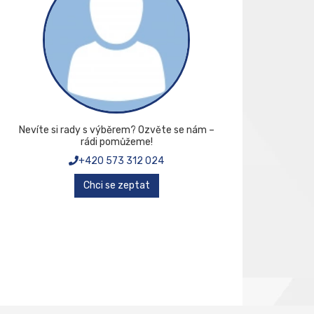
Nevíte si rady s výběrem? Ozvěte se nám –
rádi pomůžeme!
+420 573 312 024
Chci se zeptat