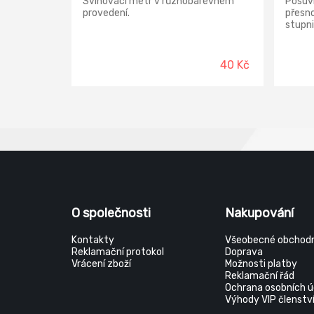
Svinovací metr v různobarevném
Posuv
provedení.
přesn
stupni
nerezo
plynul
vhodné
40 Kč
tabulk
pouzd
O společnosti
Nakupování
Kontakty
Všeobecné obchodn
Reklamační protokol
Doprava
Vrácení zboží
Možnosti platby
Reklamační řád
Ochrana osobních ú
Výhody VIP členstv