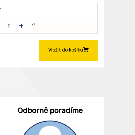
T
+
ks
Vložit do košíku
Odborně poradíme