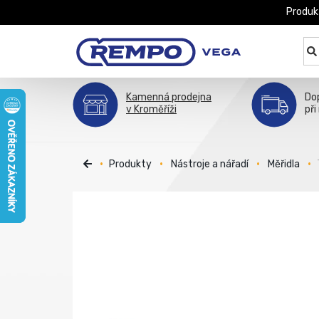
Produk
Kamenná prodejna
Do
v Kroměříži
při
Produkty
Nástroje a nářadí
Měřidla