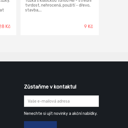
tužky.
Tužka s klasickou tuhou HB - střední
tvrdost, nehrocená, použití - dřevo,
at
stavba,...
tuhy.
a je
ké
28 Kč
9 Kč
telky.
é
Zůstaňme v kontaktu!
Nenechte si ujít novinky a akční nabídky.