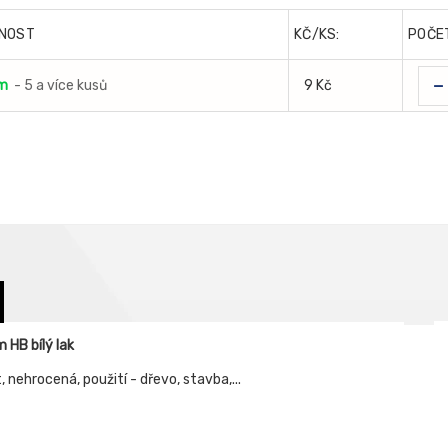
NOST
KČ/KS:
POČE
-
m
- 5 a více kusů
9 Kč
HB bílý lak
 nehrocená, použití - dřevo, stavba,...