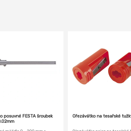
lo posuvné FESTA šroubek
Ořezávátko na tesařské tužk
0.02mm