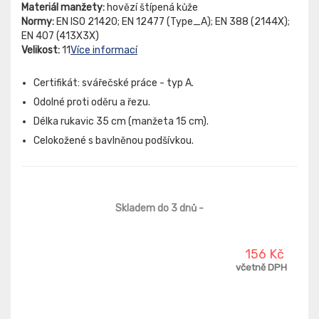
Materiál manžety:
hovězí štípená kůže
Normy:
EN ISO 21420; EN 12477 (Type_A); EN 388 (2144X);
EN 407 (413X3X)
Velikost:
11
Více informací
Certifikát: svářečské práce - typ A.
Odolné proti oděru a řezu.
Délka rukavic 35 cm (manžeta 15 cm).
Celokožené s bavlněnou podšívkou.
Skladem do 3 dnů
-
156 Kč
včetně DPH