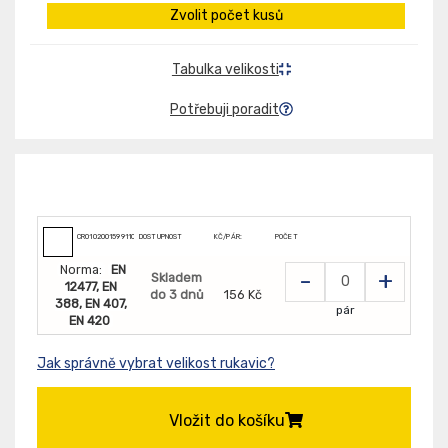
Zvolit počet kusů
Tabulka velikosti
Potřebuji poradit
CR0102001599110
DOSTUPNOST
KČ/PÁR:
POČET
Norma:
EN
-
+
Skladem
12477, EN
do 3 dnů
156 Kč
388, EN 407,
pár
EN 420
Jak správně vybrat velikost rukavic?
Vložit do košíku