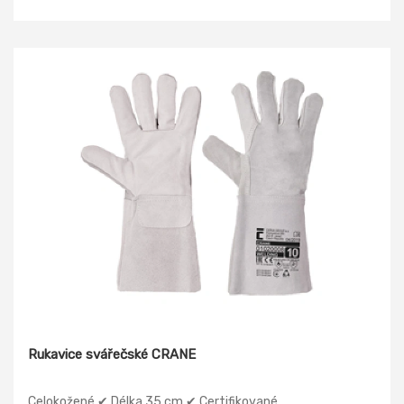
Rukavice svářečské CRANE
Celokožené ✔ Délka 35 cm ✔ Certifikované