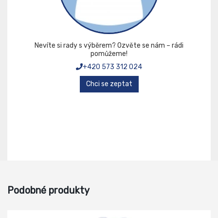
Nevíte si rady s výběrem? Ozvěte se nám – rádi
pomůžeme!
+420 573 312 024
Chci se zeptat
Podobné produkty