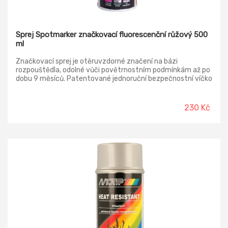
Sprej Spotmarker značkovací fluorescenční růžový 500
ml
Značkovací sprej je otěruvzdorné značení na bázi
rozpouštědla, odolné vůči povětrnostním podmínkám až po
dobu 9 měsíců. Patentované jednoruční bezpečnostní víčko
s aretovatelným spouštěčem brání neúmyslnému
spouštění a zašpinění prstů. Značící sprej má velmi vysokou
krycí schopnost a intenzivní jas fluorescenčních barevných
230 Kč
odstínů. Speciální samočisticí systém zajistí 100%
vystříkání celého obsahu. Snadné protřepání barvy i po delší
době skladování zaručí bezproblémovou práci. Sprej je
ekologicky i zdravotně nezávadný.