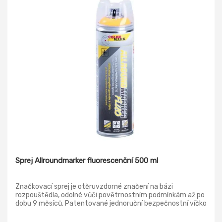
Sprej Allroundmarker fluorescenční 500 ml
Značkovací sprej je otěruvzdorné značení na bázi
rozpouštědla, odolné vůči povětrnostním podmínkám až po
dobu 9 měsíců. Patentované jednoruční bezpečnostní víčko
s aretovatelným spouštěčem brání neúmyslnému
spouštění a zašpinění prstů. Značící sprej má velmi vysokou