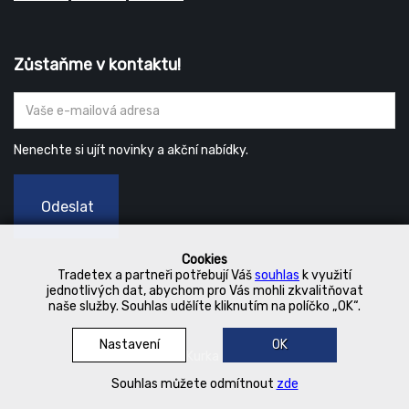
Zůstaňme v kontaktu!
Nenechte si ujít novinky a akční nabídky.
Odeslat
Cookies
Tradetex a partneři potřebují Váš
souhlas
k využití
jednotlivých dat, abychom pro Vás mohli zkvalitňovat
naše služby. Souhlas udělíte kliknutím na políčko „OK“.
Nastavení
OK
© 2019 Kurka Koncern
Souhlas můžete odmítnout
zde