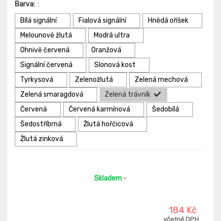
Barva:
:
Bílá signální
Fialová signální
Hnědá oříšek
Melounově žlutá
Modrá ultra
Ohnivě červená
Oranžová
Signální červená
Slonová kost
Tyrkysová
Zelenožlutá
Zelená mechová
Zelená smaragdová
Zelená trávník
Červená
Červená karmínová
Šedobílá
Šedostříbrná
Žlutá hořčicová
Žlutá zinková
Skladem
-
184 Kč
včetně DPH