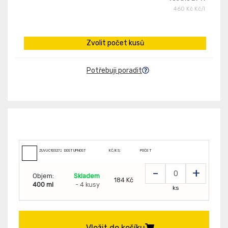
460 Kč Kč/l
Zvolit počet kusů
Potřebuji poradit
ZUVUC103272
DOSTUPNOST
KČ/KS:
POČET
-
+
Objem:
Skladem
184 Kč
400 ml
- 4 kusy
ks
Vložit do košíku