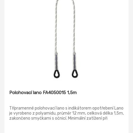
Polohovací lano FA4050015 1,5m
Třípramenné polohovací lano s indikátorem opotřebení Lano
je vyrobeno z polyamidu, průměr 12 mm, celková délka 1,5m,
zakončeno smyčkami s očnicí. Minimální zatížení při
přetržení 22 kN. Materiál: polyamid Norma: EN 354 Barva:
bílá