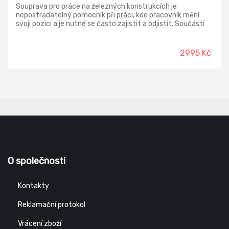
Souprava pro práce na železných konstrukcích je
nepostradatelný pomocník při práci, kde pracovník mění
svoji pozici a je nutné se často zajistit a odjistit. Součástí
setu je přepravní taška, celotělový postroj FA1010400
(samostatně neprodejný), spojovací prostředek s tlumičem
pádu a dvěma háky FA3060015 (samostatně neprodejný).
2995 Kč
Materiál: polyester, polyamid, ocel Norma: EN 361, EN 355
O společnosti
Kontakty
Reklamační protokol
Vrácení zboží