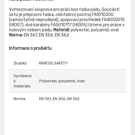
Vymezovací souprava pro práci bez rizika pádu. Součástí
setu je přepravní taška, celotělový postroj FA1010200
(samostatně neprodejné), spojovací prostředek FA4050015
(I4007), dvě karabiny FA5010117 (I4005) Určeno pro práce s
nulovým rizikem pádu.
Materiál:
polyester, polyamid, ocel
Norma:
EN 361, EN 356, EN 362
Informace o produktu
Značka
KRATOS SAFETY
Vyrobeno
z
Polyester, polyamid, ocel
materiálu
Norma
EN 361, EN 356, EN 362