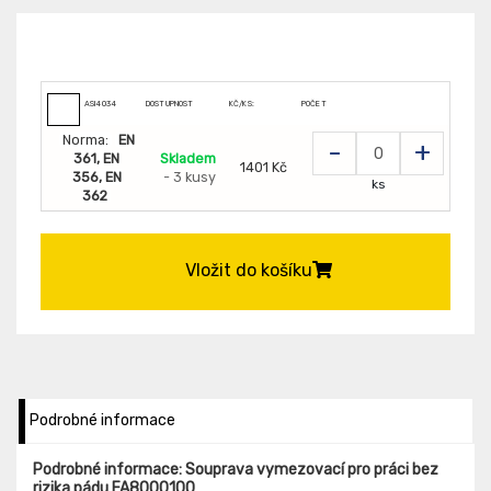
ASI4034
DOSTUPNOST
KČ/KS:
POČET
Norma:
EN
-
+
361, EN
Skladem
1401 Kč
356, EN
- 3 kusy
ks
362
Vložit do košíku
Podrobné informace
Podrobné informace: Souprava vymezovací pro práci bez
rizika pádu FA8000100