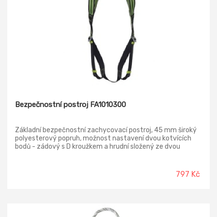
Bezpečnostní postroj FA1010300
Základní bezpečnostní zachycovací postroj, 45 mm široký
polyesterový popruh, možnost nastavení dvou kotvících
bodů - zádový s D kroužkem a hrudní složený ze dvou
popruhů. Materiál: polyester, ocel Morma: EN 361
797 Kč