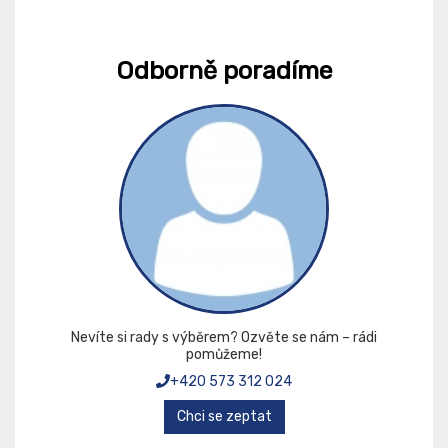
Odborně poradíme
Nevíte si rady s výběrem? Ozvěte se nám – rádi
pomůžeme!
+420 573 312 024
Chci se zeptat