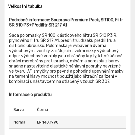
Velikostní tabulka
Podrobné informace: Souprava Premium Pack, SR100, Filtr
SR 510 P3+Předfiltr SR 217 A1
Sada polomasky SR 100, částicového filtru SR 510 P3 R,
plynového filtru SR 217 A1, předfiltru, držáku předfiltru a
čistícího ubrousku. Polomaska je vybavena dvěma
výdechovými ventily zajišťujícími velmi nízký výdechový
odpor výdechové ventily jsou chráněny kryty, které účinně
chrání membrány proti prachu, mlhám a aerosolu z barev
snadno nastavitelné elastické náhlavní popruhy navržené
ve tvaru „V“ smyčky pro pevné a pohodlné upevnění masky
na temeni hlavy možnost použití jako filtrační zařízení v
kombinaci s nástavcem na stlačený vzduch SR 307.
Informace o produktu
Barva
Černá
Norma
EN 140:1998