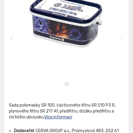
Sada polomasky SR 100, částicového filtru SR 510 P3 R,
plynového filtru SR 217 A1, předfiltru, držáku předfiltru a
čistícího ubrousku.
Více informací
Dodavatel:
CERVA GROUP a.s., Průmyslová 483, 252 61