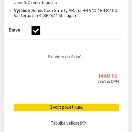
Jeneč, Czech Republic
Výrobce:
Sundström Safety AB, Tel: +46 10 484 87 00,
Västergatan 4, SE-341 50 Lagan
Barva
:
Skladem do 3 dnů
-
1460 Kč
včetně DPH
Zvolit počet kusů
Tabulka velikosti