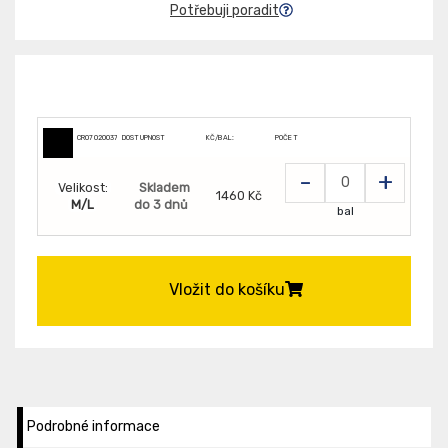
Potřebuji poradit
CR0702003799999
DOSTUPNOST
KČ/BAL:
POČET
-
+
Velikost:
Skladem
1460 Kč
M/L
do 3 dnů
bal
Vložit do košíku
Podrobné informace