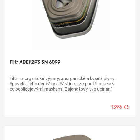
Filtr ABEK2P3 3M 6099
Filtr na organické výpary, anorganické a kyselé plyny,
čpavek a jeho deriváty a částice. Lze použít pouze s
celoobličejovými maskami. Bajonetový typ upínání
umožňuje nacvaknutí filtrů na místo a snadnou montáž.
Balení filtrů: 2 ks Typ filtru: A2B2E2K2P3 R
1396 Kč