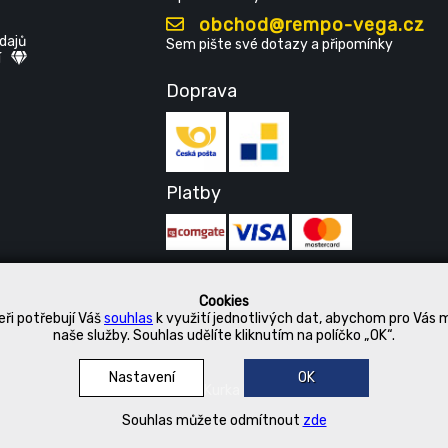
obchod@rempo-vega.cz
dajů
Sem pište své dotazy a připomínky
í
Doprava
Platby
Cookies
ři potřebují Váš
souhlas
k využití jednotlivých dat, abychom pro Vás 
naše služby. Souhlas udělíte kliknutím na políčko „OK“.
Nastavení
OK
© 2019 Kurka Koncern
Souhlas můžete odmítnout
zde