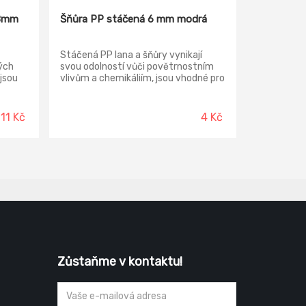
 8mm
Šňůra PP stáčená 6 mm modrá
Stáčená PP lana a šňůry vynikají
ých
svou odolností vůči povětrnostním
jsou
vlivům a chemikáliím, jsou vhodné pro
o
každodenní použití na stavbě,
načují
zahradě a v zemědělství. Vzhledem k
ůči
voděodolnosti najdou uplatnění také
11 Kč
4 Kč
y
na člunu nebo lodi.
ávají
ných
mají
 jim
i lan
h
h
také v
Zůstaňme v kontaktu!