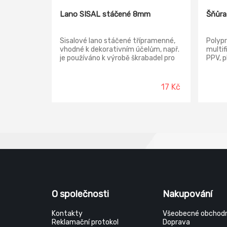
Lano SISAL stáčené 8mm
Šňůra
Sisalové lano stáčené třípramenné,
Polypr
vhodné k dekorativním účelům, např.
multif
je používáno k výrobě škrabadel pro
PPV, 
kočky.
jádra.
zahrad
zeměd
17 Kč
Vyznač
velkou
rozman
uzlova
hmotn
O společnosti
Nakupování
Kontakty
Všeobecné obchodn
Reklamační protokol
Doprava