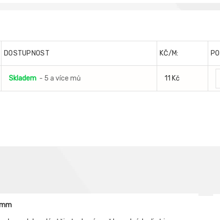
DOSTUPNOST
KČ/M:
PO
Skladem
- 5 a více mů
11 Kč
 5mm