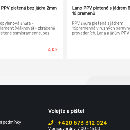
 PPV pletená bez jádra 2mm
Lano PPV pletené s jádrem
16 pramenů
opylenová šňůra -
PPV šňůra pletená s jádrem
ilament (vláknová) - zkráceně
16pramenná v různých barevn
pletené osmipramenné, bez
provedeních. Lana a šňůry PPV 
 Své uplatnění najde v dílně, na
vyrobeny z vysokopevnostníh
ě, ve člunu, a také v
polypropylenového vlákna, vyz
ělství nebo na stavbě.
se dobrou pevností, odolností v
4 Kč
uje se velmi dobrou pevností,
chemikáliím a plovatelností dík
 barevnou sytostí a
kruhovému jádru si lana zachov
itostí a dobrou
kruhový tvar. Na rozdíl od běž
telností. Díky své nízké měrné
pletených lan a šňůr, která jsou
osti plavou na vodě.
vyrobena z osmi pramenů a ne
jádro, tyto jsou upleteny z 16
pramenů a mají pevné jádro. To
dává vzhled a mnohé vlastnost
jachtingových či horolezeckýc
najdou uplatnění nejen ve všec
volnočasových aktivitách, ale 
průmyslu.
Volejte a pište!
í podmínky
+420 573 312 024
V pracovní dny: 7:00 - 15:00