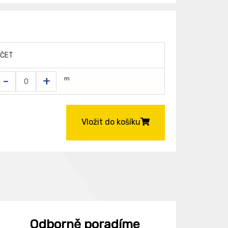
ČET
-
+
m
Vložit do košíku
Odborně poradíme