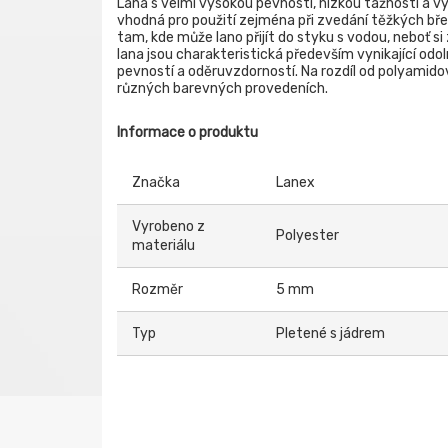
Lana s velmi vysokou pevností, nízkou tažností a v
vhodná pro použití zejména při zvedání těžkých bř
tam, kde může lano přijít do styku s vodou, neboť 
lana jsou charakteristická především vynikající od
pevností a oděruvzdorností. Na rozdíl od polyamid
různých barevných provedeních.
Informace o produktu
Značka
Lanex
Vyrobeno z
Polyester
materiálu
Rozměr
5 mm
Typ
Pletené s jádrem