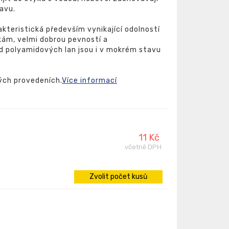
avu.
kteristická především vynikající odolností
ám, velmi dobrou pevností a
od polyamidových lan jsou i v mokrém stavu
ých provedeních.
Více informací
11 Kč
včetně DPH
Zvolit počet kusů