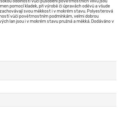
ysokou odolností vůči působení povětrnostních vlivů jsou
emen pomocí kladek, při výrobě či úpravách oděvů a všude
si zachovávají svou měkkost i v mokrém stavu. Polyesterová
olností vůči povětrnostním podmínkám, velmi dobrou
ových lan jsou i v mokrém stavu pružná a měkká. Dodáváno v