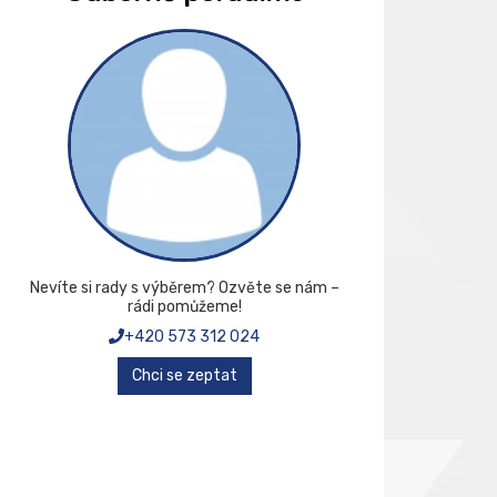
Nevíte si rady s výběrem? Ozvěte se nám –
rádi pomůžeme!
+420 573 312 024
Chci se zeptat