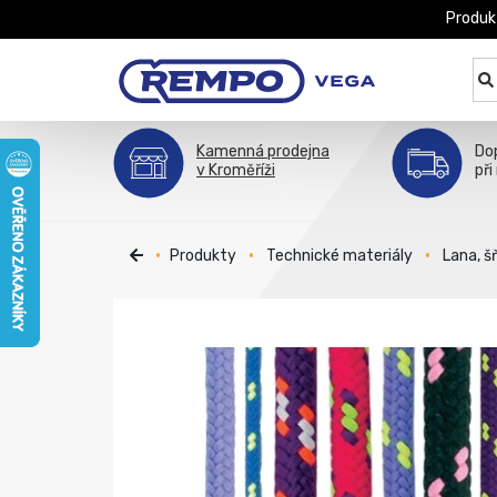
Produk
Kamenná prodejna
Do
v Kroměříži
při
Produkty
Technické materiály
Lana, š