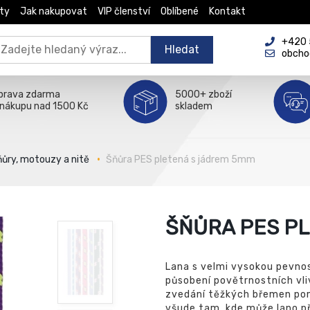
ty
Jak nakupovat
VIP členství
Oblíbené
Kontakt
+420 5
Hledat
obcho
prava zdarma
5000+ zboží
 nákupu nad 1500 Kč
skladem
ňůry, motouzy a nitě
Šňůra PES pletená s jádrem 5mm
ŠŇŮRA PES P
Lana s velmi vysokou pevnos
působení povětrnostních vli
zvedání těžkých břemen pomo
všude tam, kde může lano při