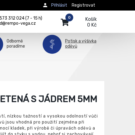
Přihlásit
Registrovat
0
73 312 024 (7 - 15 h)
Košík
d@rempo-vega.cz
0 Kč
Odborně
Potisk a výšivka
poradíme
oděvů
LETENÁ S JÁDREM 5MM
tí, nízkou tažností a vysokou odolností vůči
vů jsou vhodná pro použití zejména při
cí kladek, při výrobě či úpravách oděvů a
jít do styku s vodou, neboť si zachovávají