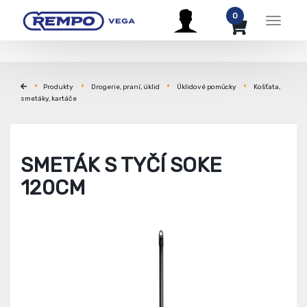
0
Menu
Produkty
Drogerie, praní, úklid
Úklidové pomůcky
Košťata,
smetáky, kartáče
SMETÁK S TYČÍ SOKE
120CM