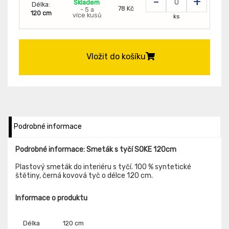
-
+
Skladem
Délka:
78 Kč
- 5 a
120 cm
více kusů
ks
Vložit do košíku
Podrobné informace
Podrobné informace: Smeták s tyčí SOKE 120cm
Plastový smeták do interiéru s tyčí. 100 % syntetické
štětiny, černá kovová tyč o délce 120 cm.
Informace o produktu
Délka
120 cm