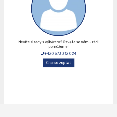
Nevíte si rady s výběrem? Ozvěte se nám – rádi
pomůžeme!
+420 573 312 024
Chci se zeptat