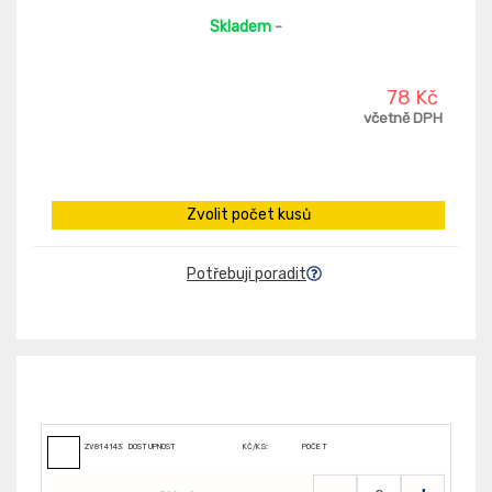
Skladem
-
78 Kč
včetně DPH
Zvolit počet kusů
Potřebuji poradit
ZV8141433
DOSTUPNOST
KČ/KS:
POČET