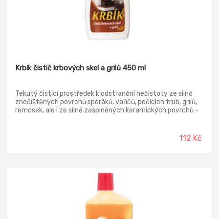
Krbík čistič krbových skel a grilů 450 ml
Tekutý čisticí prostředek k odstranění nečistoty ze silně
znečištěných povrchů sporáků, vařičů, pečících trub, grilů,
remosek, ale i ze silně zašpiněných keramických povrchů -
van, umyvadel, obkladů apod.
112 Kč