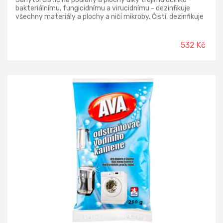
bakteriálnímu, fungicidnímu a virucidnímu - dezinfikuje
všechny materiály a plochy a ničí mikroby. Čistí, dezinfikuje
a odmašťuje všechny plochy v domácnosti. Neobsahuje
chlór a nezpůsobuje skvrny. Biologicky odbouratelný. S vůni
eukalyptu.
532 Kč