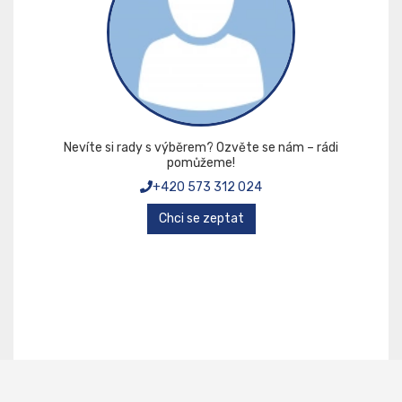
Nevíte si rady s výběrem? Ozvěte se nám – rádi
pomůžeme!
+420 573 312 024
Chci se zeptat