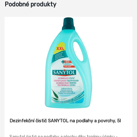
Podobné produkty
Dezinfekční čistič SANYTOL na podlahy a povrchy, 5l
Sanytol čistič na podlahy a plochy díky trojímu účinku -