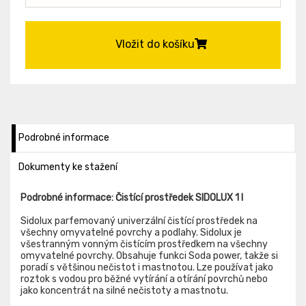
Vložit do košíku
Podrobné informace
Dokumenty ke stažení
Podrobné informace: Čistící prostředek SIDOLUX 1 l
Sidolux parfemovaný univerzální čistící prostředek na
všechny omyvatelné povrchy a podlahy. Sidolux je
všestranným vonným čistícím prostředkem na všechny
omyvatelné povrchy. Obsahuje funkci Soda power, takže si
poradí s většinou nečistot i mastnotou. Lze používat jako
roztok s vodou pro běžné vytírání a otírání povrchů nebo
jako koncentrát na silné nečistoty a mastnotu.