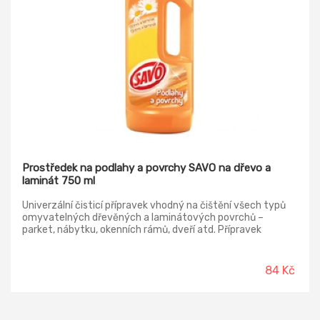
Prostředek na podlahy a povrchy SAVO na dřevo a
laminát 750 ml
Univerzální čisticí přípravek vhodný na čištění všech typů
omyvatelných dřevěných a laminátových povrchů –
parket, nábytku, okenních rámů, dveří atd. Přípravek
odstraňuje nečistoty, pečuje o podlahy a pomáhá zachovat
původní vzhled a barvu ošetřených povrchů. Tradiční česká
značka Savo přináší kompletní portfolio čisticích přípravků
84 Kč
pro domácnost. Savo, řeší téměř každý problém v
domácnosti.