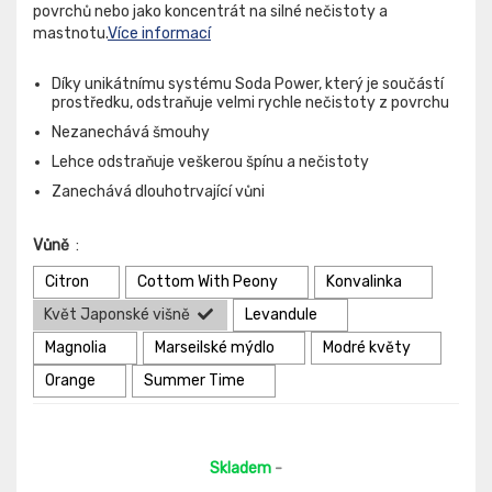
povrchů nebo jako koncentrát na silné nečistoty a
mastnotu.
Více informací
Díky unikátnímu systému Soda Power, který je součástí
prostředku, odstraňuje velmi rychle nečistoty z povrchu
Nezanechává šmouhy
Lehce odstraňuje veškerou špínu a nečistoty
Zanechává dlouhotrvající vůni
Vůně
:
Citron
Cottom With Peony
Konvalinka
Květ Japonské višně
Levandule
Magnolia
Marseilské mýdlo
Modré květy
Orange
Summer Time
Skladem
-