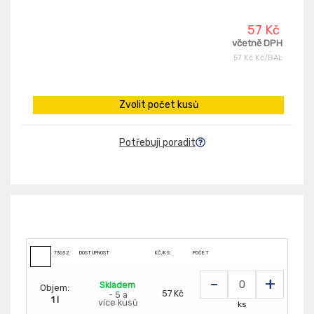
57 Kč
včetně DPH
57 Kč Kč/BAL
Zvolit počet kusů
Potřebuji poradit
73632
DOSTUPNOST
KČ/KS:
POČET
-
+
Skladem
Objem:
57 Kč
- 5 a
1 l
více kusů
ks