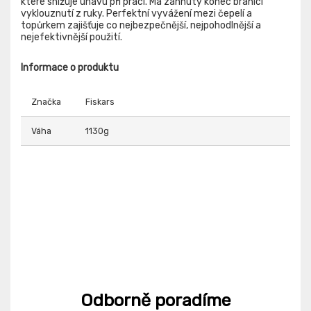
které snižuje únavu při práci. Má zahnutý konec bránící
vyklouznutí z ruky. Perfektní vyvážení mezi čepelí a
topůrkem zajišťuje co nejbezpečnější, nejpohodlnější a
nejefektivnější použití.
Informace o produktu
Značka
Fiskars
Váha
1130g
Odborně poradíme