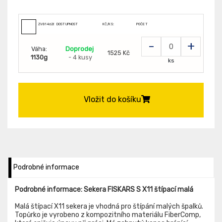
ZV81462890
DOSTUPNOST
KČ/KS:
POČET
-
+
Váha:
Doprodej
1525 Kč
1130g
- 4 kusy
ks
Vložit do košíku
Podrobné informace
Podrobné informace: Sekera FISKARS S X11 štípací malá
Malá štípací X11 sekera je vhodná pro štípání malých špalků.
Topůrko je vyrobeno z kompozitního materiálu FiberComp,