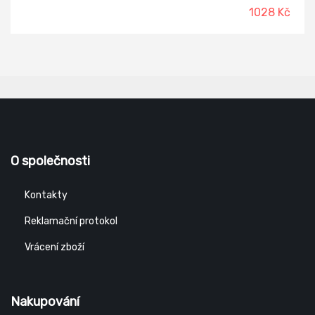
čepel je potažená nepřilnavou vrstvou, která snižuje tření a
1028 Kč
chrání čepel před korozí. Tím je dosaženo plynulejších řezů a
neulpívání kůry a pryskyřice na povrchu čepele pro
maximální výkon. Ergonomické rukojeti jsou z FiberComp
materiálu s 3D povrchem SoftGrip pro bezpečné a
pohodlné držení. Nůžky jsou optimalizovány pro střední a
velkou velikost rukou, pro praváky.
O společnosti
Kontakty
Reklamační protokol
Vrácení zboží
Nakupování