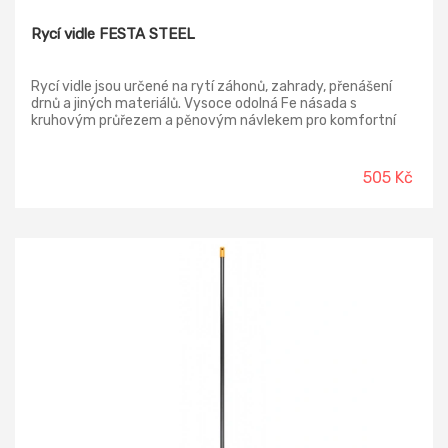
Rycí vidle FESTA STEEL
Rycí vidle jsou určené na rytí záhonů, zahrady, přenášení
drnů a jiných materiálů. Vysoce odolná Fe násada s
kruhovým průřezem a pěnovým návlekem pro komfortní
držení zabraňující skluzu a izoluje ruku od chladu. Držadlo ve
tvaru písmene D umožňuje pevný úchop v rukavicích i bez
nich. Pracovní část svařena s násadou pro vysokou
505 Kč
trvanlivost a odolnost. Rozměr pracovní části 18 x 28 cm.
Délka násady 130 cm. Tvrdost 40HRC.