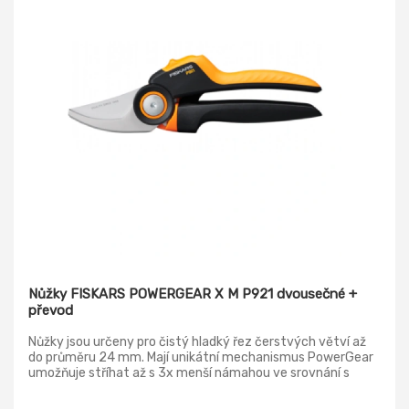
Nůžky FISKARS POWERGEAR X M P921 dvousečné +
převod
Nůžky jsou určeny pro čistý hladký řez čerstvých větví až
do průměru 24 mm. Mají unikátní mechanismus PowerGear
umožňuje stříhat až s 3x menší námahou ve srovnání s
běžnými nůžkami. Extra tvrdé, kalené a přesně broušené
ocelové čepele zůstávají dlouho ostré. Vrchní pohyblivá