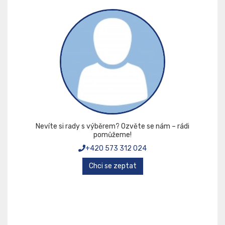
Nevíte si rady s výběrem? Ozvěte se nám – rádi
pomůžeme!
+420 573 312 024
Chci se zeptat