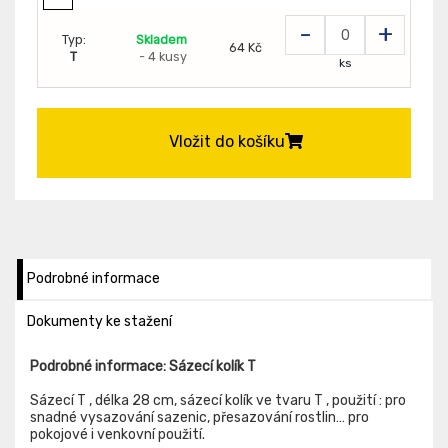
-
+
Typ:
Skladem
64 Kč
T
- 4 kusy
ks
Vložit do košíku
Podrobné informace
Dokumenty ke stažení
Podrobné informace: Sázecí kolík T
Sázecí T , délka 28 cm, sázecí kolík ve tvaru T , použití : pro
snadné vysazování sazenic, přesazování rostlin… pro
pokojové i venkovní použití.