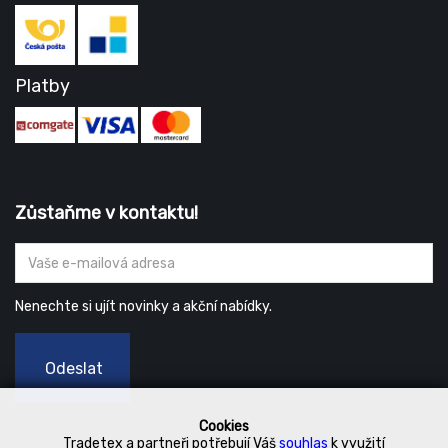
Platby
Zůstaňme v kontaktu!
Nenechte si ujít novinky a akční nabídky.
Odeslat
Cookies
Tradetex a partneři potřebují Váš
souhlas
k využití