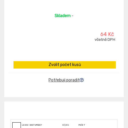
Skladem
-
64 Kč
včetně DPH
Zvolit počet kusů
Potřebuji poradit
LE45038
DOSTUPNOST
KČ/KS:
POČET