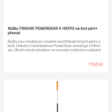
Nůžky FISKARS POWERGEAR X HSX92 na živý plot+
převod
Nůžky jsou vhodné pro snadné zastřihávání živých plotů a
keřů. Unikátní mechanismus PowerGear umožňuje stříhat
až s 3krát menší námahou ve srovnání s běžnými nůžkami
na živý plot. Jedná se o lehké nůžky s odolnými a precizně
vybroušenými čepelemi, z nichž je jedna potažena PTFE pro
snadnější stříhání.
1765 Kč