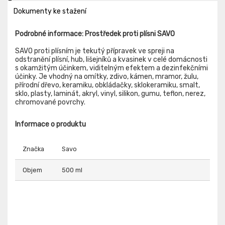
Dokumenty ke stažení
Podrobné informace: Prostředek proti plísni SAVO
SAVO proti plísním je tekutý přípravek ve spreji na
odstranění plísní, hub, lišejníků a kvasinek v celé domácnosti
s okamžitým účinkem, viditelným efektem a dezinfekčními
účinky. Je vhodný na omítky, zdivo, kámen, mramor, žulu,
přírodní dřevo, keramiku, obkládačky, sklokeramiku, smalt,
sklo, plasty, laminát, akryl, vinyl, silikon, gumu, teflon, nerez,
chromované povrchy.
Informace o produktu
Značka
Savo
Objem
500 ml