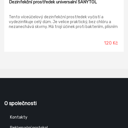
Dezinfekční prostředek universalní SANYTOL
Tento víceúčelový dezinfekční prostředek vyčistí a
vydezinfikuje celý dům. Je velice praktický, bez chlóru a
nezanechává skvrny. Má trojí účinek proti bakteriím, plísním
a virům. Účinný pro WC, odpadkové koše, nádoby na
domovní odpad, zvířecí záchody, mikrovlnné trouby,
pracovní plochy, ledničky, textil, koberce, rohože, atd.
120 Kč
Zahubí 99,9 % mikrobů, bakterií a plísní.
O společnosti
Kontakty
Reklamační protokol