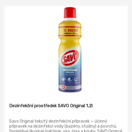
Dezinfekční prostředek SAVO Original 1,2l
Savo Original tekutý dezinfekční přípravek — účinný
přípravek na dezinfekci vody (bazény, studny) a povrchů.
Spolehlivě likviduje bakterie, viry, řasy a houby. SAVO Original