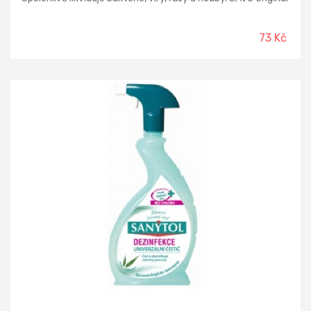
likviduje choroboplodné zárodky, bakterie a viry (včetně HIV
a HBV), řasy a nižší houby, odstraňuje pachy. Vyniká
mimořádně vysokou čistotou, dlouhou záruční lhůtou a
73 Kč
unikátní ekologickou hodnotou, pro kterou je schválený i pro
dezinfekci vody v bazénech a jako jediný i pro pitnou vodu
ve studních.