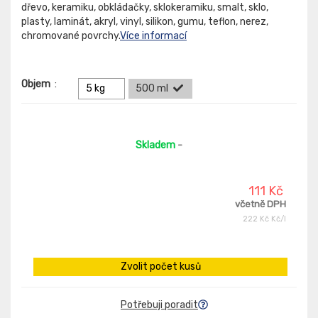
dřevo, keramiku, obkládačky, sklokeramiku, smalt, sklo,
plasty, laminát, akryl, vinyl, silikon, gumu, teflon, nerez,
chromované povrchy.
Více informací
Objem
:
5 kg
500 ml
Skladem
-
111 Kč
včetně DPH
222 Kč Kč/l
Zvolit počet kusů
Potřebuji poradit