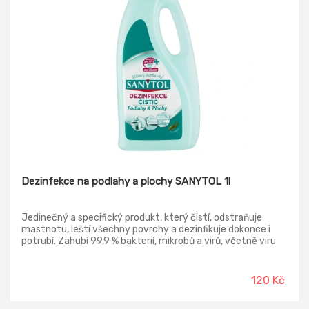
Dezinfekce na podlahy a plochy SANYTOL 1l
Jedinečný a specifický produkt, který čistí, odstraňuje
mastnotu, leští všechny povrchy a dezinfikuje dokonce i
potrubí. Zahubí 99,9 % bakterií, mikrobů a virů, včetně viru
chřipky typu A (H1N1), Listerii a Salmonelu. Univerzální
použití vhodné pro podlahy, koupelny, pracovní plochy aj.
Bez chlóru. Nezanechává skvrny. Šetrný k povrchům.
120 Kč
Dermatologicky testováno.