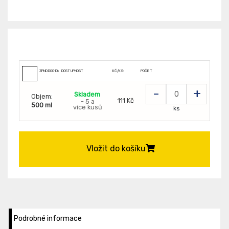
ZPNDD0010430906
DOSTUPNOST
KČ/KS:
POČET
-
+
Skladem
Objem:
111 Kč
- 5 a
500 ml
více kusů
ks
Vložit do košíku
Podrobné informace