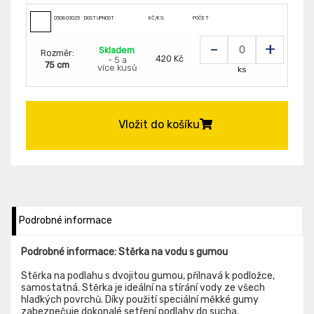
050803025
DOSTUPNOST
KČ/KS:
POČET
-
+
Skladem
Rozměr:
420 Kč
- 5 a
75 cm
více kusů
ks
Vložit do košíku
Podrobné informace
Podrobné informace: Stěrka na vodu s gumou
Stěrka na podlahu s dvojitou gumou, přilnavá k podložce,
samostatná. Stěrka je ideální na stírání vody ze všech
hladkých povrchů. Díky použití speciální měkké gumy
zabezpečuje dokonalé setření podlahy do sucha.