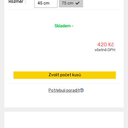
Rozměr
:
45 cm
75 cm
Skladem
-
420 Kč
včetně DPH
Zvolit počet kusů
Potřebuji poradit