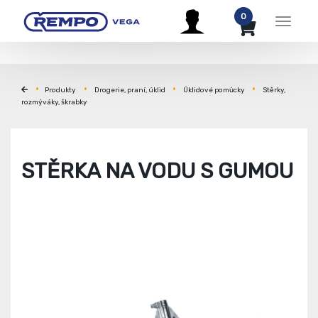
0
Menu
Produkty
Drogerie, praní, úklid
Úklidové pomůcky
Stěrky,
rozmýváky, škrabky
STĚRKA NA VODU S GUMOU