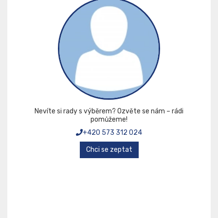
Nevíte si rady s výběrem? Ozvěte se nám – rádi
pomůžeme!
+420 573 312 024
Chci se zeptat