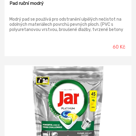
Pad ruční modrý
Modrý pad se používá pro odstranění ulpělých nečistot na
odolných materiálech povrchů pevných ploch. (PVC s
polyuretanovou vrstvou, broušené dlažby, tvrzené betony
apod.) Při čištění je vždy nutno vyzkoušet, jakou silou lze
působit, aby nedošlo k poškrábání povrchů.
60 Kč