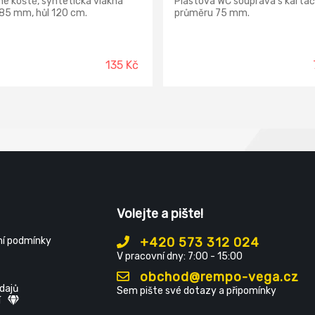
é koště, syntetická vlákna
Plastová WC souprava s kartá
85 mm, hůl 120 cm.
průměru 75 mm.
135 Kč
Volejte a pište!
í podmínky
+420 573 312 024
V pracovní dny: 7:00 - 15:00
obchod@rempo-vega.cz
dajů
Sem pište své dotazy a připomínky
í