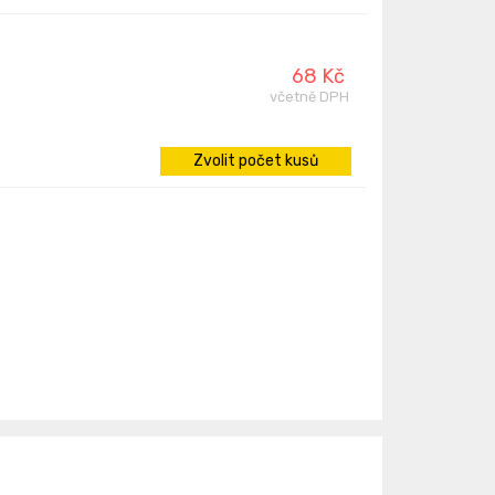
68 Kč
včetně DPH
Zvolit počet kusů