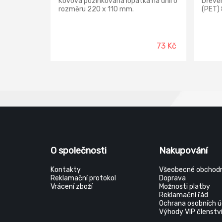
Kovová pozinkovaná lopatka na uhlí o
Dřevěn
rozměru 220 x 110 mm.
(PET) 
73 Kč
O společnosti
Nakupování
Kontakty
Všeobecné obchodn
Reklamační protokol
Doprava
Vrácení zboží
Možnosti platby
Reklamační řád
Ochrana osobních ú
Výhody VIP členstv