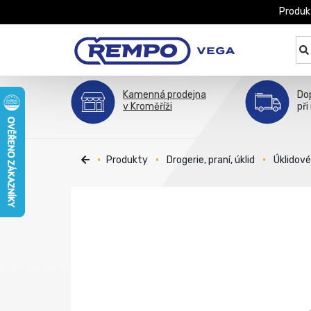
Produk
Kamenná prodejna
Do
v Kroměříži
při
Produkty
Drogerie, praní, úklid
Úklidov