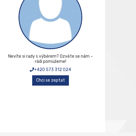
Nevíte si rady s výběrem? Ozvěte se nám –
rádi pomůžeme!
+420 573 312 024
Chci se zeptat