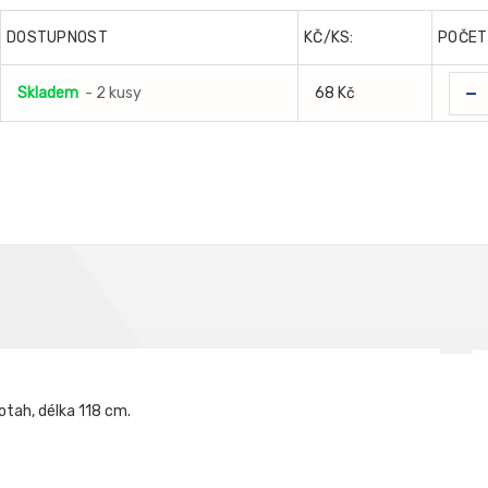
DOSTUPNOST
KČ/KS:
POČET
-
Skladem
- 2 kusy
68 Kč
tah, délka 118 cm.