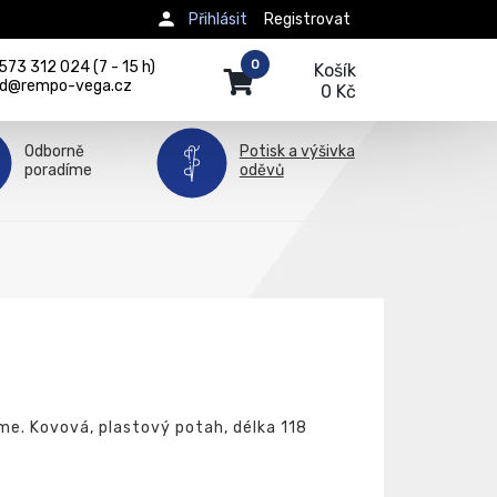
Přihlásit
Registrovat
0
73 312 024 (7 - 15 h)
Košík
d@rempo-vega.cz
0 Kč
Odborně
Potisk a výšivka
poradíme
oděvů
e. Kovová, plastový potah, délka 118