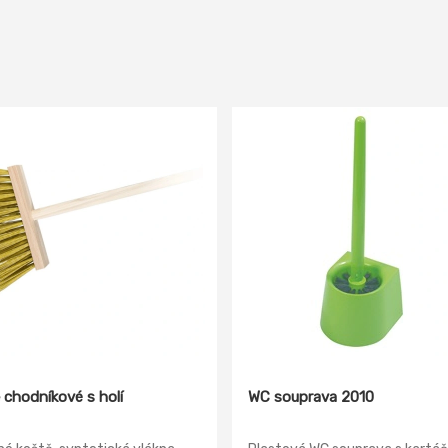
 chodníkové s holí
WC souprava 2010