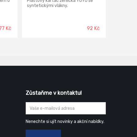
čem o
Plastový kartáč žehlička YOYO se
syntetickými vlákny.
77 Kč
92 Kč
Zůstaňme v kontaktu!
Nenechte si ujít novinky a akční nabídky.