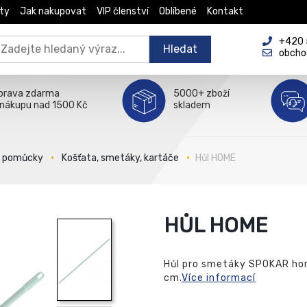
ty
Jak nakupovat
VIP členství
Oblíbené
Kontakt
+420 5
Hledat
obcho
prava zdarma
5000+ zboží
 nákupu nad 1500 Kč
skladem
é pomůcky
Košťata, smetáky, kartáče
Hůl HOME
HŮL HOME
Hůl pro smetáky SPOKAR hom
cm.
Více informací