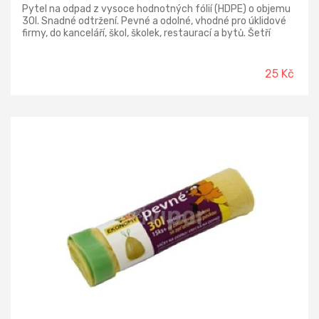
Pytel na odpad z vysoce hodnotných fólií (HDPE) o objemu
30l. Snadné odtržení. Pevné a odolné, vhodné pro úklidové
firmy, do kanceláří, škol, školek, restaurací a bytů. Šetří
životní prostředí a jsou plně recyklovatelné. V roli 50ks.
Rozměr 50x60 cm.
25 Kč