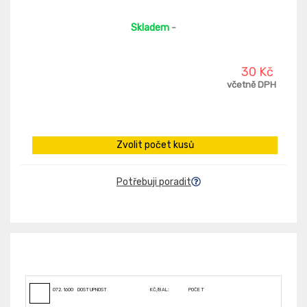
Skladem
-
30 Kč
včetně DPH
Zvolit počet kusů
Potřebuji poradit
072.16001R
DOSTUPNOST
KČ/BAL:
POČET