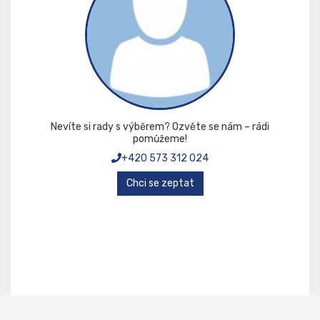
Nevíte si rady s výběrem? Ozvěte se nám – rádi
pomůžeme!
+420 573 312 024
Chci se zeptat