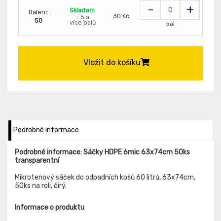
-
+
Skladem
Balení:
30 Kč
- 5 a
50
více balů
bal
Vložit do košíku
Podrobné informace
Podrobné informace: Sáčky HDPE 6mic 63x74cm 50ks
transparentní
Mikrotenový sáček do odpadních košů 60 litrů, 63x74cm,
50ks na roli, čirý.
Informace o produktu