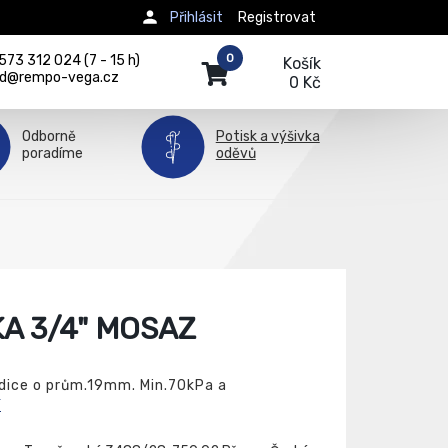
Přihlásit
Registrovat
0
73 312 024 (7 - 15 h)
Košík
d@rempo-vega.cz
0 Kč
Odborně
Potisk a výšivka
poradíme
oděvů
A 3/4" MOSAZ
dice o prům.19mm. Min.70kPa a
í