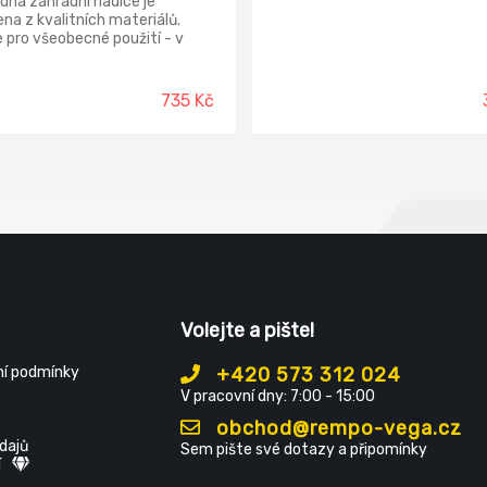
dná zahradní hadice je
na z kvalitních materiálů.
 pro všeobecné použití - v
kářství, zemědělství,
slu i domácnostech.
735 Kč
Volejte a pište!
í podmínky
+420 573 312 024
V pracovní dny: 7:00 - 15:00
obchod@rempo-vega.cz
dajů
Sem pište své dotazy a připomínky
í