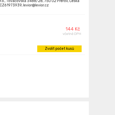
.r.o., Tovačovská 3488/28, 750 02 Přerov, Česká
: CZ61973939, levior@levior.cz
144 Kč
včetně DPH
Zvolit počet kusů