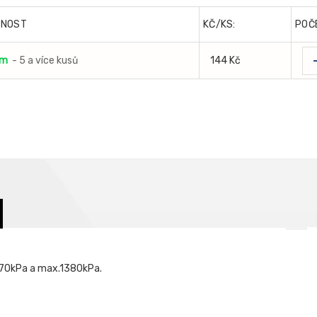
PNOST
KČ/KS:
POČ
em
- 5 a více kusů
144 Kč
.70kPa a max.1380kPa.