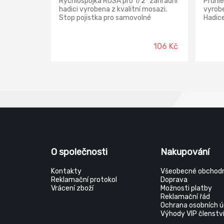
Rychlospojka ROSA pro 1/2" zahradní
Průhle
hadici vyrobena z kvalitní mosazi.
vyrobe
Stop pojistka pro samovolné
Hadice
uzavření proudu vody při sejmutí
zahrád
pistole, zavlažovače nebo při
průmy
přepínání na jiný kohout - tlak vody
106 Kč
svým vlastním tlakem uzavře těsnící
pohyblivou klapku uvnitř
rychlospojky. Tříbodový zjišťovací
rychlospojný systém oproti levnějším
dvoubodovým - drží rychlospojku
lepe v ose a pevněji lepší těsnost.
Maximální tlak 1380 kPa.
O společnosti
Nakupování
Kontakty
Všeobecné obchodn
Reklamační protokol
Doprava
Vrácení zboží
Možnosti platby
Reklamační řád
Ochrana osobních ú
Výhody VIP členstv