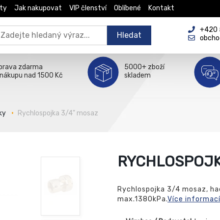
ty
Jak nakupovat
VIP členství
Oblíbené
Kontakt
+420 5
Hledat
obcho
prava zdarma
5000+ zboží
 nákupu nad 1500 Kč
skladem
ky
Rychlospojka 3/4" mosaz
RYCHLOSPOJK
Rychlospojka 3/4 mosaz, ha
max.1380kPa.
Více informac