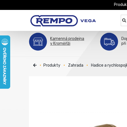
Produk
Kamenná prodejna
Do
v Kroměříži
při
Produkty
Zahrada
Hadice a rychlospoj