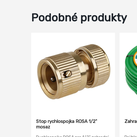
Podobné produkty
Stop rychlospojka ROSA 1/2"
Zahra
mosaz