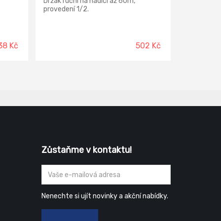
Držák ruční na hadici až 60m,
provedení 1/2.
38 Kč
502 Kč
Zůstaňme v kontaktu!
Nenechte si ujít novinky a akční nabídky.