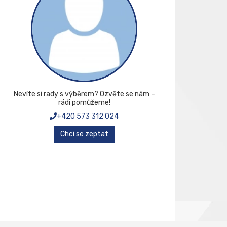
Nevíte si rady s výběrem? Ozvěte se nám –
rádi pomůžeme!
+420 573 312 024
Chci se zeptat