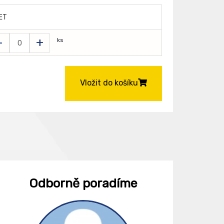
ET
-
+
ks
Vložit do košíku
Odborně poradíme