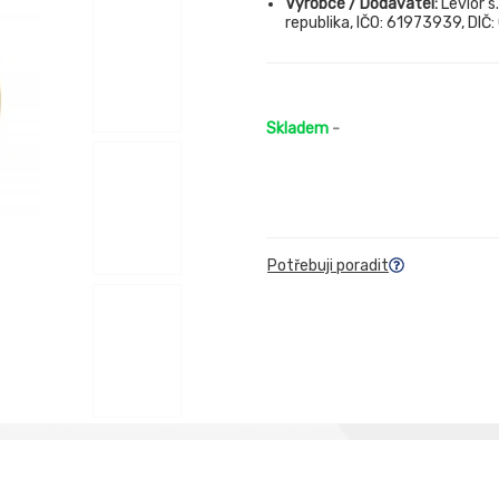
Výrobce / Dodavatel:
Levior s
republika, IČO: 61973939, DIČ
Skladem
-
Potřebuji poradit