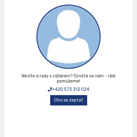
Nevíte si rady s výběrem? Ozvěte se nám – rádi
pomůžeme!
+420 573 312 024
Chci se zeptat