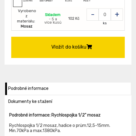
LE45194
DOSTUPNOST
KČ/KS:
POČET
Vyrobeno
-
+
Skladem
z
102 Kč
- 5 a
materiálu:
více kusů
ks
Mosaz
Vložit do košíku
Podrobné informace
Dokumenty ke stažení
Podrobné informace: Rychlospojka 1/2" mosaz
Rychlospojka 1/2 mosaz, hadice o prům.12,5-15mm.
Min.70kPa a max.1380kPa.