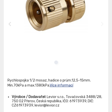
Rychlospojka 1/2 mosaz, hadice o prům.12,5-15mm.
Min.70kPa a max.1380kPa.
Více informací
Výrobce / Dodavatel:
Levior s.r.o., Tovačovská 3488/28,
750 02 Přerov, Česká republika, IČO: 61973939, DIČ:
CZ61973939, levior@levior.cz