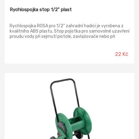
Rychlospojka stop 1/2" plast
Rychlospojka ROSA pro 1/2" zahradní hadici je vyrobena z
kvalitního ABS plastu. Stop pojistka pro samovolné uzavření
proudu vody při sejmutí pistole, zavlažovače nebo při
přepínání na jiný kohout - tlak vody svým vlastním tlakem
uzavře těsnící pohyblivou klapku uvnitř rychlospojky.
Tříbodový zjišťovací rychlospojný systém oproti levnějším
22 Kč
dvoubodovým - drží rychlospojku lepe v ose a pevněji lepší
těsnost. Maximální tlak 1030 kPa.