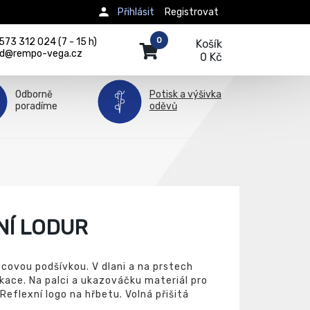
Přihlásit
Registrovat
0
73 312 024 (7 - 15 h)
Košík
d@rempo-vega.cz
0 Kč
Odborně
Potisk a výšivka
poradíme
oděvů
NÍ LODUR
ecovou podšívkou. V dlani a na prstech
ikace. Na palci a ukazováčku materiál pro
Reflexní logo na hřbetu. Volná přišitá