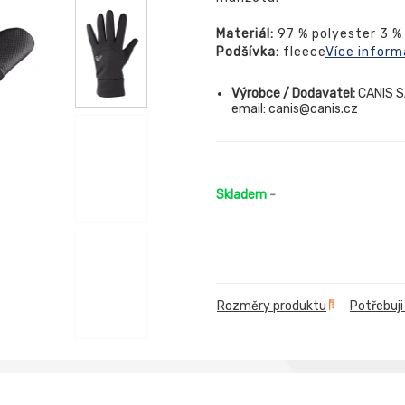
Materiál:
97 % polyester 3 %
Podšívka:
fleece
Více inform
Výrobce / Dodavatel:
CANIS SA
email: canis@canis.cz
Skladem
-
Rozměry produktu
Potřebuji