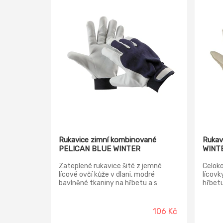
Rukavice zimní kombinované
Rukav
PELICAN BLUE WINTER
WINT
Zateplené rukavice šité z jemné
Celoko
lícové ovčí kůže v dlani, modré
lícovk
bavlněné tkaniny na hřbetu a s
hřbetu
manžetou na suchý zip. Materiál
vlast
dlaně: ovčí lícová kůže Materiál
riziků
podšívky rukavice: bavlna, pletený
oděru.
106 Kč
Materiál manžety: guma, suchý zip
proříz