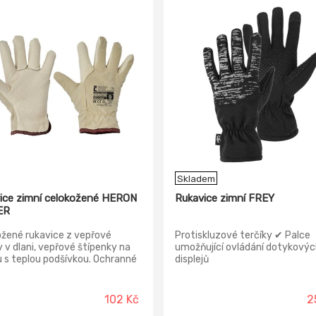
Skladem
ice zimní celokožené HERON
Rukavice zimní FREY
ER
žené rukavice z vepřové
Protiskluzové terčíky ✔ Palce
y v dlani, vepřové štípenky na
umožňující ovládání dotykovýc
 s teplou podšívkou. Ochranné
displejů
nosti proti mechanickým
m. Zvýšená ochrana proti
 Běžná ochrana proti
102 Kč
2
nutí, trhání a propíchnutí.