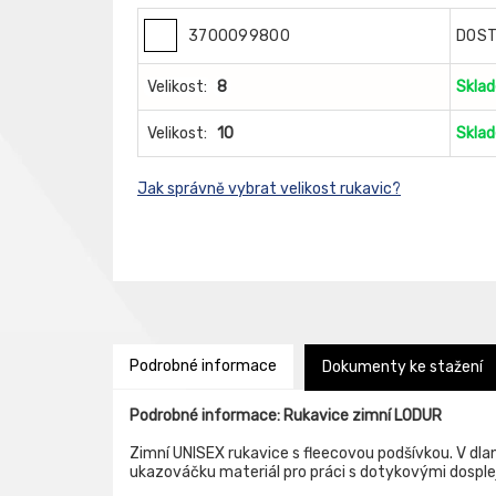
3700099800
DOS
Velikost:
8
Skla
Velikost:
10
Skla
Jak správně vybrat velikost rukavic?
Podrobné informace
Dokumenty ke stažení
Podrobné informace: Rukavice zimní LODUR
Zimní UNISEX rukavice s fleecovou podšívkou. V dlani
ukazováčku materiál pro práci s dotykovými dospleji