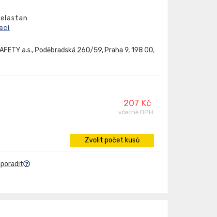
 elastan
ací
FETY a.s., Poděbradská 260/59, Praha 9, 198 00,
207 Kč
včetně DPH
Zvolit počet kusů
 poradit