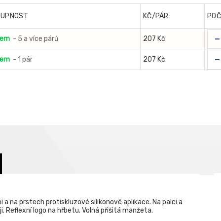
TUPNOST
KČ/PÁR:
POČ
-
dem
- 5 a více párů
207 Kč
-
dem
- 1 pár
207 Kč
 a na prstech protiskluzové silikonové aplikace. Na palci a
. Reflexní logo na hřbetu. Volná přišitá manžeta.