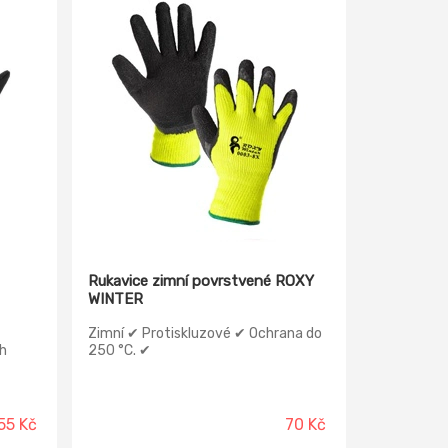
Rukavice zimní povrstvené ROXY
WINTER
Zimní ✔ Protiskluzové ✔ Ochrana do
h
250 °C. ✔
55 Kč
70 Kč