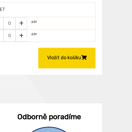
ET
+
pár
+
pár
Vložit do košíku
Odborně poradíme