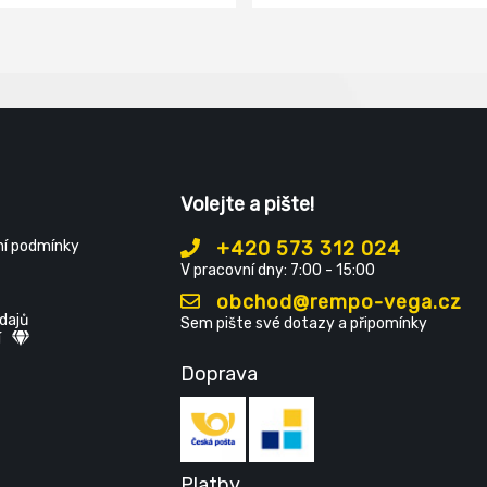
ál dlaně: vepřová lícová kůže
ál podšívky rukavice: polyester
ál hřbetu: vepřová štípená
ezpečnostní kategorie: 3111
 EN ISO 21420; EN 388 (3112X)
Volejte a pište!
í podmínky
+420 573 312 024
V pracovní dny: 7:00 - 15:00
obchod@rempo-vega.cz
dajů
Sem pište své dotazy a připomínky
í
Doprava
Platby