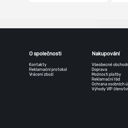
Materiál hřbetu: bavlna, pletený
Materi
Norma: EN ISO 21420
Materi
Materi
kůže B
Norma:
O společnosti
Nakupování
Kontakty
Všeobecné obchodn
Reklamační protokol
Doprava
Vrácení zboží
Možnosti platby
Reklamační řád
Ochrana osobních ú
Výhody VIP členstv