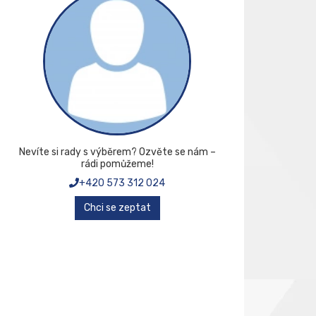
Nevíte si rady s výběrem? Ozvěte se nám –
rádi pomůžeme!
+420 573 312 024
Chci se zeptat