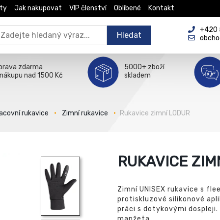
ty
Jak nakupovat
VIP členství
Oblíbené
Kontakt
+420 5
Hledat
obcho
prava zdarma
5000+ zboží
 nákupu nad 1500 Kč
skladem
acovní rukavice
Zimní rukavice
Rukavice zimní LODUR
RUKAVICE ZIM
Zimní UNISEX rukavice s fle
protiskluzové silikonové apl
práci s dotykovými dospleji. 
manžeta.