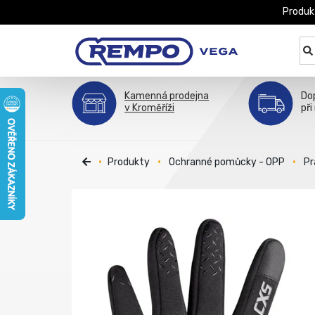
Produk
Kamenná prodejna
Do
v Kroměříži
při
Produkty
Ochranné pomůcky - OPP
Pr