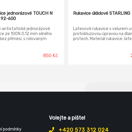
ice jednorázové TOUCH N
Rukavice úklidové STARLING
 92-600
 antistatické jednorázové
Latexové rukavice s velurem uv
ce ze 100% 0,12 mm silného
protiskluzovou úpravou na dlan
u bez příměsí, s rolovaným
prstech. Materiál rukavice: lat
m. Materiál rukavice: nitril
Normy: EN 420; EN ISO 21420
 EN 420; EN ISO 374-1 (typeB
P2 T2); EN ISO 374-5 (virus);
850 Kč
 CONTACT
Volejte a pište!
í podmínky
+420 573 312 024