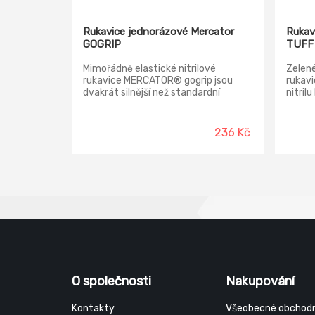
Rukavice jednorázové Mercator
Rukav
GOGRIP
TUFF
Mimořádně elastické nitrilové
Zelené
rukavice MERCATOR® gogrip jsou
rukavi
dvakrát silnější než standardní
nitril
rukavice. Jsou vyrobené z pevného
okraje
nitrilu se vyznačují unikátní
Normy:
diamantovou 3D texturou. Mají silný
J2 K2 
236 Kč
a stabilní úchop a neomezujé Vaši
FOOD
přesnost. Můžete obsluhovat mobilní
zařízení bez sundávání rukavic.
Revoluční diamantová 3D textura
zabraňuje potivosti rukou a zvyšuje
pracovní komfort při minimalizaci
rizika poškození kůže rukou.
Doporučují se v automobilovém,
konstrukčním, montážním a
průmyslovém odvětví – všude tam,
kde Vaše ruka potřebuje ochranu
před zašpiněním a je vystavena
O společnosti
Nakupování
kontaktu s chemickými látkami, jako
jsou oleje a maziva. Balení obsahuje
50 ks Materiál rukavice: nitril Barva:
Kontakty
Všeobecné obchodn