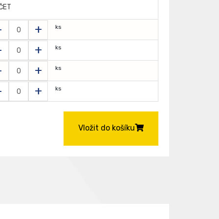
ČET
-
+
ks
-
+
ks
-
+
ks
-
+
ks
Vložit do košíku