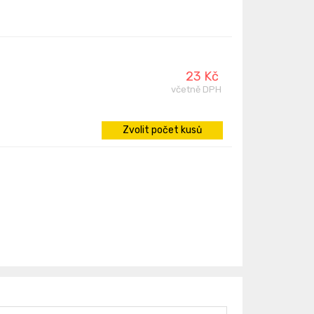
23 Kč
včetně DPH
Zvolit počet kusů