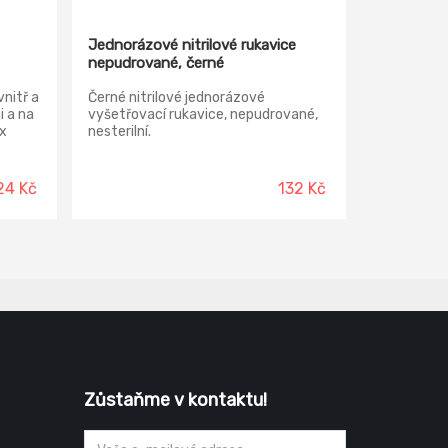
Jednorázové nitrilové rukavice
nepudrované, černé
nitř a
Černé nitrilové jednorázové
i a na
vyšetřovací rukavice, nepudrované,
ex
nesterilní.
24 Kč
132 Kč
Zůstaňme v kontaktu!