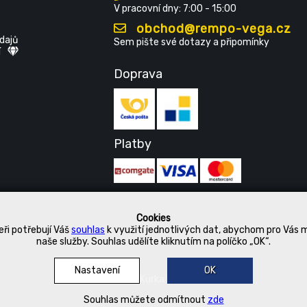
V pracovní dny: 7:00 - 15:00
obchod@rempo-vega.cz
dajů
Sem pište své dotazy a připomínky
í
Doprava
Platby
Cookies
ři potřebují Váš
souhlas
k využití jednotlivých dat, abychom pro Vás 
naše služby. Souhlas udělíte kliknutím na políčko „OK“.
Nastavení
OK
© 2019 Kurka Koncern
Souhlas můžete odmítnout
zde