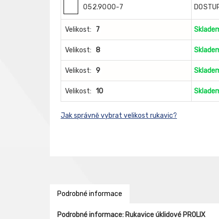
052.9000-7
DOSTU
Velikost:
7
Sklade
Velikost:
8
Sklade
Velikost:
9
Sklade
Velikost:
10
Sklade
Jak správně vybrat velikost rukavic?
Podrobné informace
Podrobné informace: Rukavice úklidové PROLIX