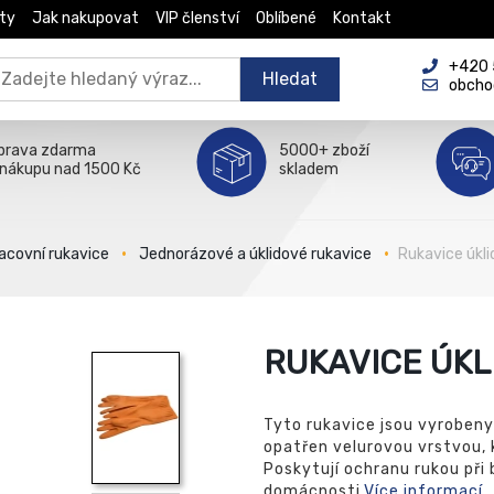
ty
Jak nakupovat
VIP členství
Oblíbené
Kontakt
+420 5
Hledat
obcho
prava zdarma
5000+ zboží
 nákupu nad 1500 Kč
skladem
acovní rukavice
Jednorázové a úklidové rukavice
Rukavice úkl
RUKAVICE ÚKL
Tyto rukavice jsou vyrobeny 
opatřen velurovou vrstvou, k
Poskytují ochranu rukou při
domácnosti.
Více informací