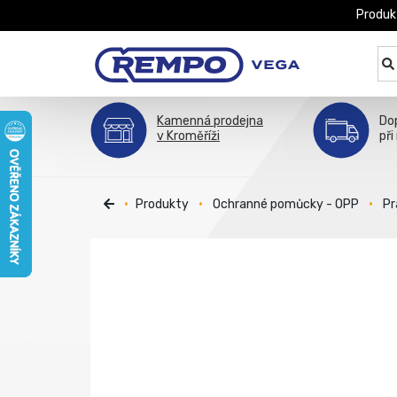
Produk
Kamenná prodejna
Do
v Kroměříži
při
Produkty
Ochranné pomůcky - OPP
Pr