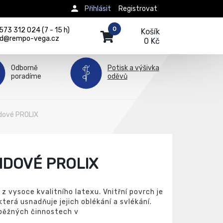
Přihlásit
Registrovat
0
73 312 024 (7 - 15 h)
Košík
d@rempo-vega.cz
0 Kč
Odborně
Potisk a výšivka
poradíme
oděvů
idové PROLIX
IDOVÉ PROLIX
z vysoce kvalitního latexu. Vnitřní povrch je
terá usnadňuje jejich oblékání a svlékání.
 běžných činnostech v