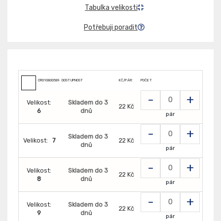
Tabulka velikosti
Potřebuji poradit
CR0108005899
DOSTUPNOST
KČ/PÁR:
POČET
-
+
Velikost:
Skladem do 3
22 Kč
6
dnů
pár
-
+
Skladem do 3
Velikost:
7
22 Kč
dnů
pár
-
+
Velikost:
Skladem do 3
22 Kč
8
dnů
pár
-
+
Velikost:
Skladem do 3
22 Kč
9
dnů
pár