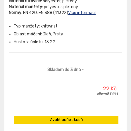
Materiál rukavice:
polyester, pletený
Materiál manžety:
polyester, pletený
Normy:
EN 420; EN 388 (4132X)
Více informací
Typ manžety: knitwrist
Oblast máčení: Dlaň, Prsty
Hustota úpletu: 13 GG
Skladem do 3 dnů
-
22 Kč
včetně DPH
Zvolit počet kusů