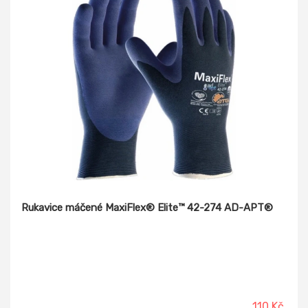
Rukavice máčené MaxiFlex® Elite™ 42-274 AD-APT®
110 Kč