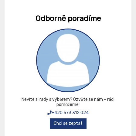
Odborně poradíme
Nevíte si rady s výběrem? Ozvěte se nám – rádi
pomůžeme!
+420 573 312 024
Chci se zeptat