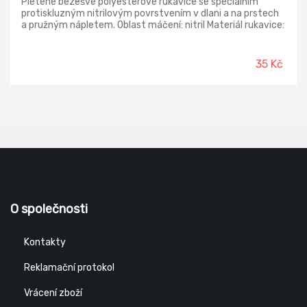
Pletené bezešvé polyesterové rukavice se speciálním
protiskluzným nitrilovým povrstvením v dlani a na prstech
a pružným nápletem. Oblast máčení: nitril Materiál rukavice:
polyester, pletený Materiál manžety: polyester, pletený
Normy: EN 420; EN 388 (3122X)
35 Kč
O společnosti
Kontakty
Reklamační protokol
Vrácení zboží