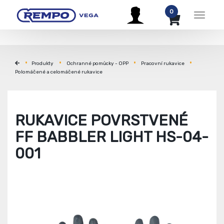
0
Menu
Produkty
Ochranné pomůcky - OPP
Pracovní rukavice
Polomáčené a celomáčené rukavice
RUKAVICE POVRSTVENÉ
FF BABBLER LIGHT HS-04-
001