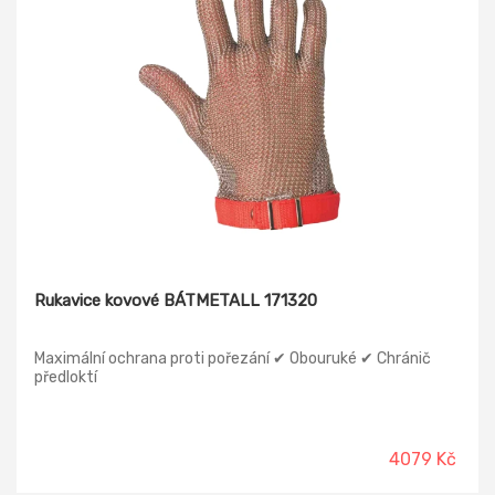
Rukavice kovové BÁTMETALL 171320
Maximální ochrana proti pořezání ✔ Obouruké ✔ Chránič
předloktí
4079 Kč