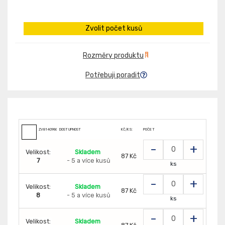
Zvolit počet kusů
Rozměry produktu
Potřebuji poradit
ZV8140980
DOSTUPNOST
KČ/KS:
POČET
-
+
Velikost:
Skladem
87 Kč
7
- 5 a více kusů
ks
-
+
Velikost:
Skladem
87 Kč
8
- 5 a více kusů
ks
-
+
Velikost:
Skladem