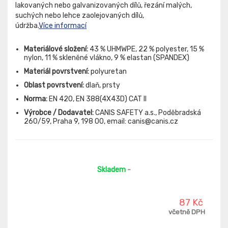
lakovaných nebo galvanizovaných dílů, řezání malých,
suchých nebo lehce zaolejovaných dílů,
údržba.
Více informací
Materiálové složení:
43 % UHMWPE, 22 % polyester, 15 %
nylon, 11 % skleněné vlákno, 9 % elastan (SPANDEX)
Materiál povrstvení:
polyuretan
Oblast povrstvení:
dlaň, prsty
Norma:
EN 420, EN 388(4X43D) CAT II
Výrobce / Dodavatel:
CANIS SAFETY a.s., Poděbradská
260/59, Praha 9, 198 00, email: canis@canis.cz
Skladem
-
87 Kč
včetně DPH