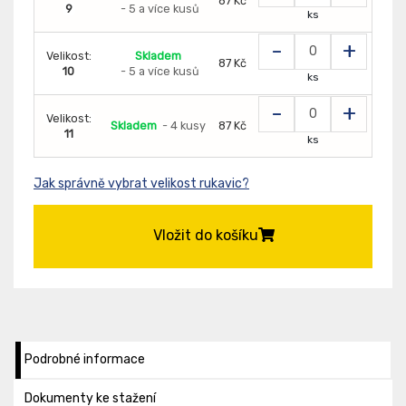
87 Kč
9
- 5 a více kusů
ks
-
+
Velikost:
Skladem
87 Kč
10
- 5 a více kusů
ks
-
+
Velikost:
Skladem
- 4 kusy
87 Kč
11
ks
Jak správně vybrat velikost rukavic?
Vložit do košíku
Podrobné informace
Dokumenty ke stažení