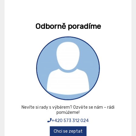
Odborně poradíme
Nevíte si rady s výběrem? Ozvěte se nám – rádi
pomůžeme!
+420 573 312 024
Chci se zeptat