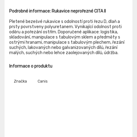
Podrobné informace: Rukavice neprořezné CITA II
Pletené bezešvé rukavice s odolností proti řezu D, dlaň a
prsty povrstveny polyuretanem. Vynikající odolnost proti
oděru a pořezání ostřím. Doporučené aplikace: logistika,
skladování, manipulace s tabulovým sklem a předměty s
ostrými hranami, manipulace s tabulovým plechem, řezání
suchých, lakovaných nebo galvanizovaných dílů, řezání
malých, suchých nebo lehce zaolejovaných dílů, údržba.
Informace o produktu
Značka
Canis