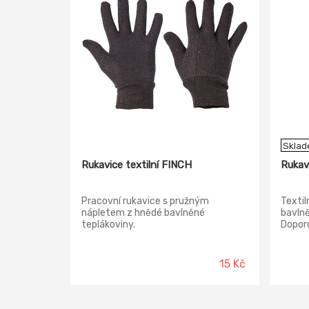
Skla
Rukavice textilní FINCH
Rukav
Pracovní rukavice s pružným
Textil
nápletem z hnědé bavlněné
bavlně
teplákoviny.
Doporu
lehký
zeměd
jemná 
15 Kč
pracov
pro pr
před z
bavlna