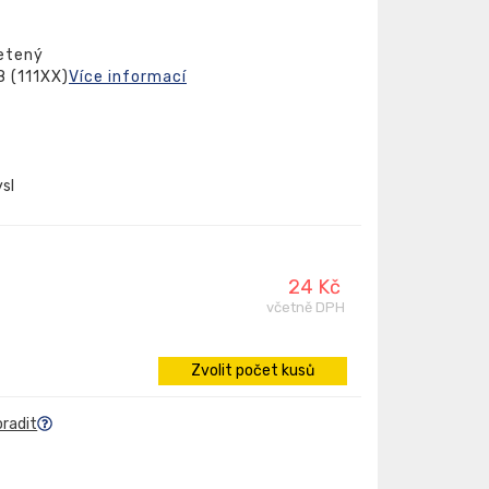
letený
8 (111XX)
Více informací
sl
24 Kč
včetně DPH
Zvolit počet kusů
oradit