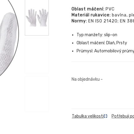
Oblast máčení:
PVC
Materiál rukavice:
bavlna, p
Normy:
EN ISO 21420; EN 38
Typ manžety: slip-on
Oblast máčení: Dlaň, Prsty
Průmysl: Automobilový průmy
Na objednávku
-
Tabulka velikosti
Potřebuji p