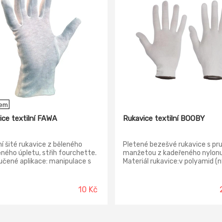
dem
ice textilní FAWA
Rukavice textilní BOOBY
ní šité rukavice z běleného
Pletené bezešvé rukavice s pr
ného úpletu, střih fourchette.
manžetou z kadeřeného nylonu
čené aplikace: manipulace s
Materiál rukavice:v polyamid (n
m a drobným materiálem,
pletený Materiál manžety: pol
ělství, automobilový průmysl,
(nylon), pletený Normy: EN ISO
montáž, číšníci, numismatici,
10 Kč
níci v muzeích, vhodné také
áci vyžadující ochranu produktu
nečištěním. Materiál: 100 %
 Provesení: úplet, bez podšívky