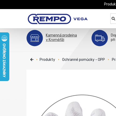
Produk
Kamenná prodejna
Do
v Kroměříži
při
Produkty
Ochranné pomůcky - OPP
Pr