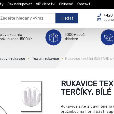
ty
Jak nakupovat
VIP členství
Oblíbené
Kontakt
+420 5
Hledat
obcho
prava zdarma
5000+ zboží
 nákupu nad 1500 Kč
skladem
acovní rukavice
Textilní rukavice
Rukavice textilní BUSTARD s P
RUKAVICE TEX
TERČÍKY, BÍLÉ
Rukavice šité z bavlněného ú
pružinkou na horní části zá