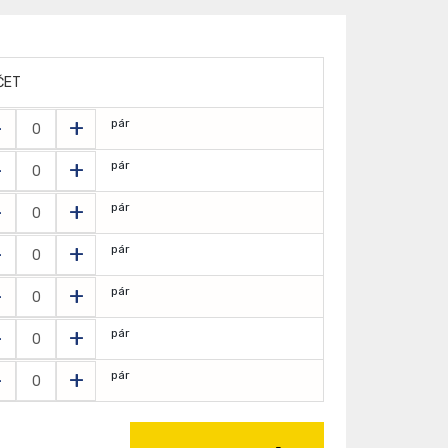
ČET
-
+
pár
-
+
pár
-
+
pár
-
+
pár
-
+
pár
-
+
pár
-
+
pár