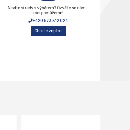
Nevíte si rady s výběrem? Ozvěte se nám –
rádi pomůžeme!
+420 573 312 024
Chci se zeptat