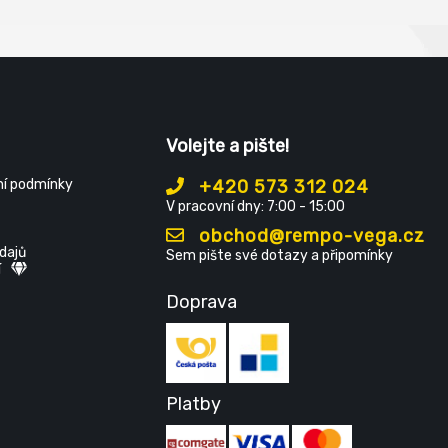
: EN 420
Volejte a pište!
í podmínky
+420 573 312 024
V pracovní dny: 7:00 - 15:00
obchod@rempo-vega.cz
dajů
Sem pište své dotazy a připomínky
í
Doprava
Platby