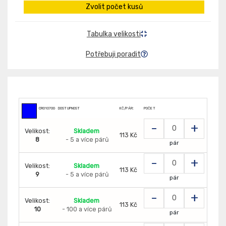
Zvolit počet kusů
Tabulka velikosti
Potřebuji poradit
CR0107004499
DOSTUPNOST
KČ/PÁR:
POČET
-
+
Velikost:
Skladem
113 Kč
8
- 5 a více párů
pár
-
+
Velikost:
Skladem
113 Kč
9
- 5 a více párů
pár
-
+
Velikost:
Skladem
113 Kč
10
- 100 a více párů
pár