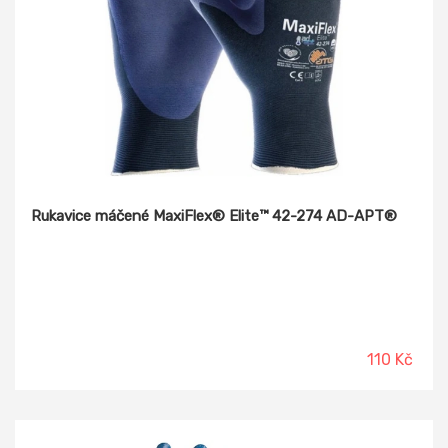
Rukavice máčené MaxiFlex® Elite™ 42-274 AD-APT®
110 Kč