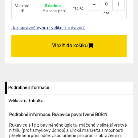
-
+
Velikost:
Skladem
113 Kč
11
- 5 a více párů
pár
Jak správně vybrat velikost rukavic?
Vložit do košíku
Podrobné informace
Velikostní tabulka
Podrobné informace: Rukavice povrstvené BORIN
Rukavice šité z bavlněného úpletu, máčené v silnější vrstvě
nitrilu (protismykový úchop) a široká manžeta s možností
převlečení přes oděv. Jsou určené pro prácí s abrazivními