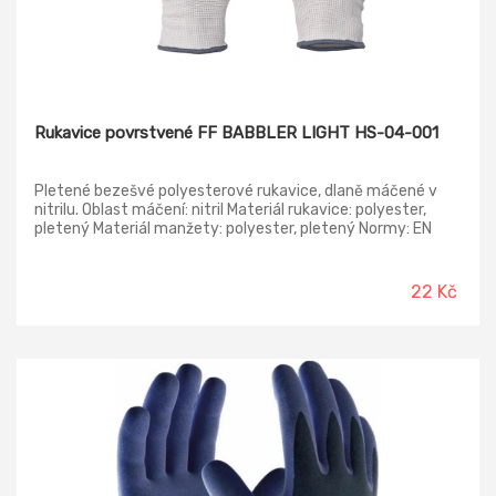
Rukavice povrstvené FF BABBLER LIGHT HS-04-001
Pletené bezešvé polyesterové rukavice, dlaně máčené v
nitrilu. Oblast máčení: nitril Materiál rukavice: polyester,
pletený Materiál manžety: polyester, pletený Normy: EN
420; EN 388 (4132X)
22 Kč