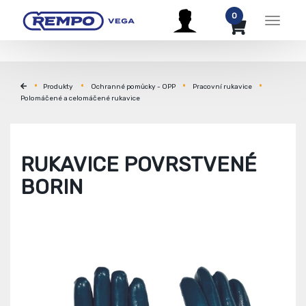
0
Menu
Produkty
Ochranné pomůcky - OPP
Pracovní rukavice
Polomáčené a celomáčené rukavice
RUKAVICE POVRSTVENÉ
BORIN