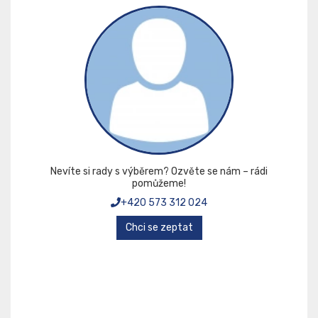
Nevíte si rady s výběrem? Ozvěte se nám – rádi
pomůžeme!
+420 573 312 024
Chci se zeptat