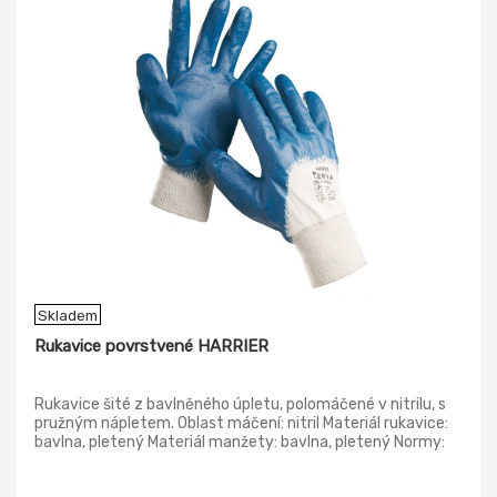
Skladem
Rukavice povrstvené HARRIER
Rukavice šité z bavlněného úpletu, polomáčené v nitrilu, s
pružným nápletem. Oblast máčení: nitril Materiál rukavice:
bavlna, pletený Materiál manžety: bavlna, pletený Normy:
EN ISO 21420; EN 388 (4111X)