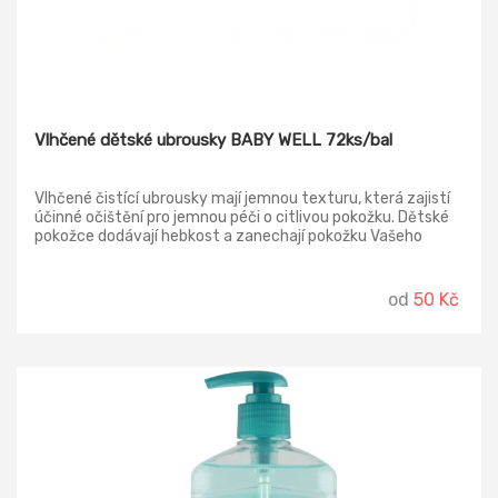
Vlhčené dětské ubrousky BABY WELL 72ks/bal
Vlhčené čistící ubrousky mají jemnou texturu, která zajistí
účinné očištění pro jemnou péči o citlivou pokožku. Dětské
pokožce dodávají hebkost a zanechají pokožku Vašeho
děťátka svěží.
od
50 Kč