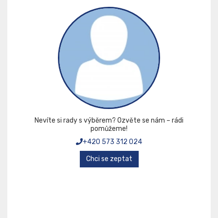
Nevíte si rady s výběrem? Ozvěte se nám – rádi
pomůžeme!
+420 573 312 024
Chci se zeptat