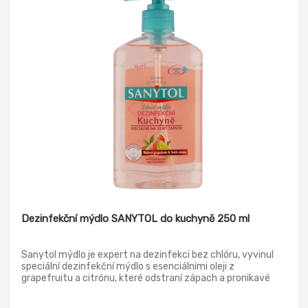
Dezinfekční mýdlo SANYTOL do kuchyně 250 ml
Sanytol mýdlo je expert na dezinfekci bez chlóru, vyvinul
speciální dezinfekční mýdlo s esenciálními oleji z
grapefruitu a citrónu, které odstraní zápach a pronikavé
kuchyňské pachy. Zbavte se například zápachu z česneku.
Sanytol mýdlo zanechá ruce čisté, zdravé, hebké a jemně