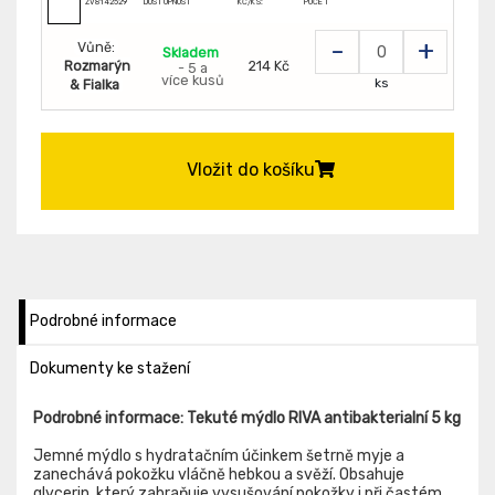
ZV8142529
DOSTUPNOST
KČ/KS:
POČET
-
+
Vůně:
Skladem
Rozmarýn
214 Kč
- 5 a
více kusů
ks
& Fialka
Vložit do košíku
Podrobné informace
Dokumenty ke stažení
Podrobné informace: Tekuté mýdlo RIVA antibakterialní 5 kg
Jemné mýdlo s hydratačním účinkem šetrně myje a
zanechává pokožku vláčně hebkou a svěží. Obsahuje
glycerin, který zabraňuje vysušování pokožky i při častém