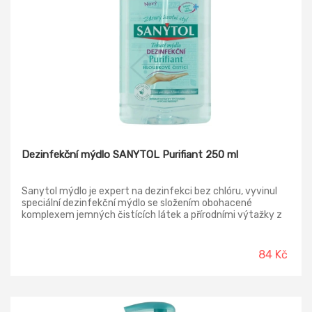
Dezinfekční mýdlo SANYTOL Purifiant 250 ml
Sanytol mýdlo je expert na dezinfekci bez chlóru, vyvinul
speciální dezinfekční mýdlo se složením obohacené
komplexem jemných čistících látek a přírodními výtažky z
lípy a šalvěje. Sanytol mýdlo zanechá ruce čisté, zdravé,
hebké a jemně vonící.
84 Kč