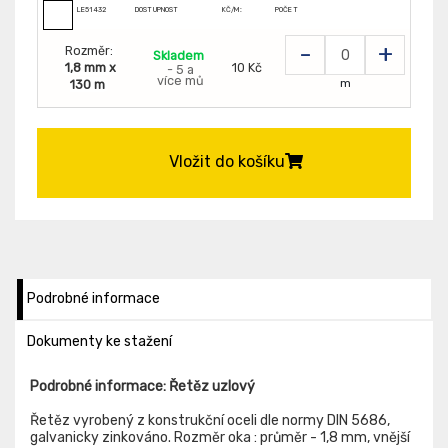
LE51432
DOSTUPNOST
KČ/M:
POČET
-
+
Rozměr:
Skladem
1,8 mm x
10 Kč
- 5 a
více mů
m
130 m
Vložit do košíku
Podrobné informace
Dokumenty ke stažení
Podrobné informace: Řetěz uzlový
Řetěz vyrobený z konstrukční oceli dle normy DIN 5686,
galvanicky zinkováno. Rozměr oka : průměr - 1,8 mm, vnější