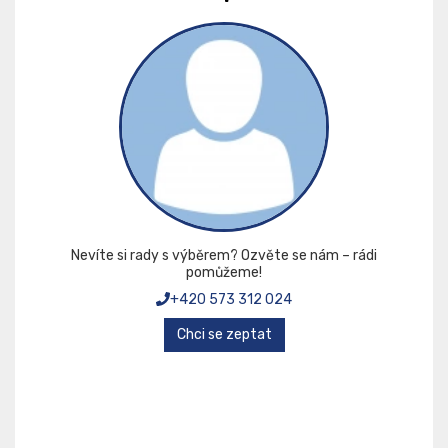
Nevíte si rady s výběrem? Ozvěte se nám – rádi
pomůžeme!
+420 573 312 024
Chci se zeptat