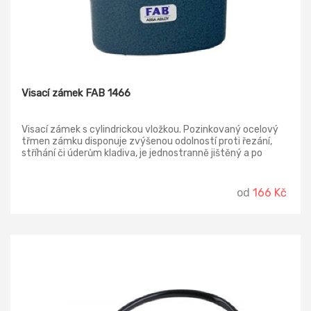
Visací zámek FAB 1466
Visací zámek s cylindrickou vložkou. Pozinkovaný ocelový
třmen zámku disponuje zvýšenou odolností proti řezání,
stříhání či úderům kladiva, je jednostranně jištěný a po
odemčení samočinně výsuvný a otočný o 360 °. Zámek má
litinové tělo, povrchovou úpravou tvoří modrý komaxit.
Důraz je kladen na bezpečnost. Součástí dodávky jsou 3
od
166 Kč
samostatné klíče.