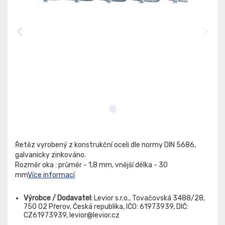
Řetěz vyrobený z konstrukční oceli dle normy DIN 5686,
galvanicky zinkováno.
Rozměr oka : průměr - 1,8 mm, vnější délka - 30
mm
Více informací
Výrobce / Dodavatel:
Levior s.r.o., Tovačovská 3488/28,
750 02 Přerov, Česká republika, IČO: 61973939, DIČ:
CZ61973939, levior@levior.cz