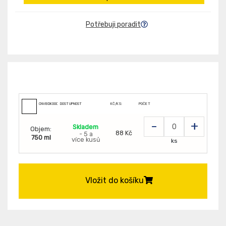
Potřebuji poradit
CNVBDKO007598
DOSTUPNOST
KČ/KS:
POČET
-
+
Skladem
Objem:
88 Kč
- 5 a
750 ml
více kusů
ks
Vložit do košíku