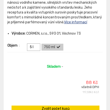
nánosů vodního kamene, silnějších vrstev mechanických
nečistot a k zajištění vysokého standardu lesku. Jeho
receptura a kvalita vstupních surovin poskytuje pracovní
komfort s mimořádně koncentrovaným prostředkem, který
je příjemně parfémovaný vůní višně.
Více informací
Výrobce:
CORMEN, s.r.o., 593 01, Věchnov 73
Objem
:
5 l
750 ml
Skladem
-
88 Kč
včetně DPH
117,33Kč Kč/l
Zvolit počet kusů