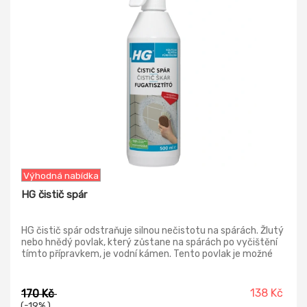
Výhodná nabídka
HG čistič spár
HG čistič spár odstraňuje silnou nečistotu na spárách. Žlutý
nebo hnědý povlak, který zůstane na spárách po vyčištění
tímto přípravkem, je vodní kámen. Tento povlak je možné
odstranit přípravkem HG profesionální odstraňovač vodního
kamene. Pro zčernalé spáry použijte přípravek HG
odstraňovač plísně.
138 Kč
170 Kč
(-19% )