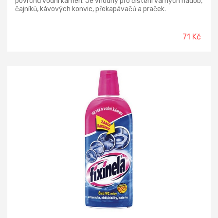
povrchů vodní kámen. Je vhodný pro čištění varných nádob,
čajníků, kávových konvic, překapávačů a praček.
71 Kč