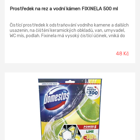
Prostředek na rez a vodní kámen FIXINELA 500 ml
Čistící prostředek k odstraňování vodního kamene a dalších
usazenin, na čištění keramických obkladů, van, umyvadel,
WC mís, podlah. Fixinela má vysoký čistící účinek, vniká do
usazenin a rychle je uvolňuje z povrchu.
48 Kč