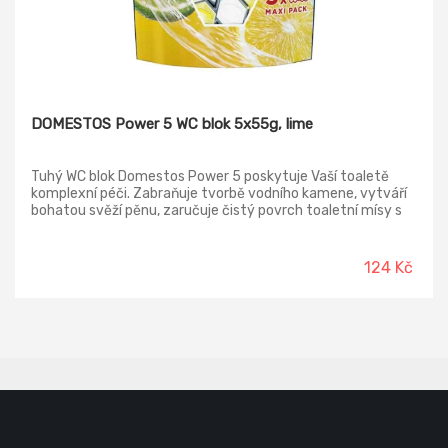
DOMESTOS Power 5 WC blok 5x55g, lime
Tuhý WC blok Domestos Power 5 poskytuje Vaší toaletě
komplexní péči. Zabraňuje tvorbě vodního kamene, vytváří
bohatou svěží pěnu, zaručuje čistý povrch toaletní mísy s
viditelným leskem a v neposlední řadě zanechává
hygienickou čistotu a dlouhotrvající svěží vůni při každém
spláchnutí.
124 Kč