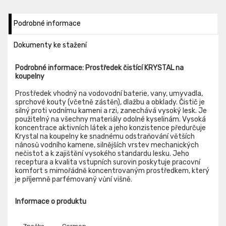
Podrobné informace
Dokumenty ke stažení
Podrobné informace: Prostředek čistící KRYSTAL na
koupelny
Prostředek vhodný na vodovodní baterie, vany, umyvadla,
sprchové kouty (včetně zástěn), dlažbu a obklady. Čistič je
silný proti vodnímu kameni a rzi, zanechává vysoký lesk. Je
použitelný na všechny materiály odolné kyselinám. Vysoká
koncentrace aktivních látek a jeho konzistence předurčuje
Krystal na koupelny ke snadnému odstraňování větších
nánosů vodního kamene, silnějších vrstev mechanických
nečistot a k zajištění vysokého standardu lesku. Jeho
receptura a kvalita vstupních surovin poskytuje pracovní
komfort s mimořádně koncentrovaným prostředkem, který
je příjemně parfémovaný vůní višně.
Informace o produktu