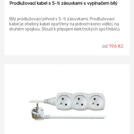
Prodlužovací kabel s 5-ti zásuvkami s vypínačem bílý
Bílý prodlužovací přívod s 5-ti zásuvkami. Prodlužovací
kabel je ohebný kabel opatřený na jednom konci vidlicí, na
druhém spojkou. Slouží k připojení elektrických spotřebičů
do zásuvky pevné elektroinstalace. Používá se všude tam,
kde délka připojovací šňůry pevně spojené se spotřebičem
nestačí k napojení do nejbližší zásuvky. Délka: 2m, 3 m, 5m
od
196 Kč
Počet zásuvek: 5 Vypínač: ano Barva: bílá Průřez vodiče: 1,0
mm2 Napětí: 250 V~ Krytí: IP20 Typ izolace: PVC Vodič:
H05VV-F3G Materiál zásuvky a vidlice: plast