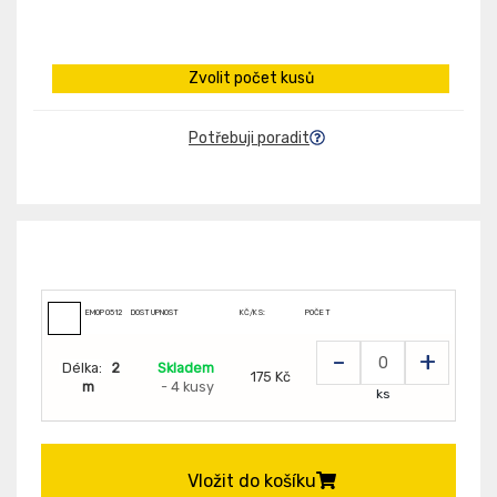
Zvolit počet kusů
Potřebuji poradit
EMOP0512
DOSTUPNOST
KČ/KS:
POČET
-
+
Délka:
2
Skladem
175 Kč
m
- 4 kusy
ks
Vložit do košíku