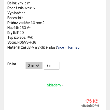
Délka:
2m, 3 m
Počet zásuvek:
5
Vypínač:
ne
Barva:
bílá
Průřez vodiče:
1,0 mm2
Napětí:
250 V~
Krytí:
IP20
Typ izolace:
PVC
Vodič:
H05VV-F3G
Materiál zásuvky a vidlice:
plast
Více informací
Délka
:
2 m
3 m
Skladem
-
175 Kč
včetně DPH