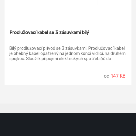
Prodlužovací kabel se 3 zásuvkami bílý
Bílý prodlužovací přívod se 3 zásuvkami. Prodlužovací kabel
je ohebný kabel opatřený na jednom konci vidlicí, na druhém
spojkou. Slouží k připojení elektrických spotřebičů do
zásuvky pevné elektroinstalace. Používá se všude tam, kde
délka připojovací šňůry pevně spojené se spotřebičem
nestačí k napojení do nejbližší zásuvky. Délka: 2m, 3 m, 5m
od
147 Kč
Počet zásuvek: 3 Vypínač: ne Barva: bílá Průřez vodiče: 1,0
mm2 Napětí: 250 V~ Krytí: IP20 Typ izolace: PVC Vodič:
H05VV-F3G Materiál zásuvky a vidlice: plast