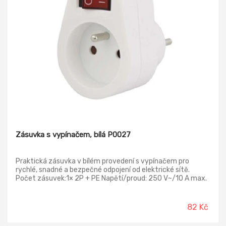
Zásuvka s vypínačem, bílá P0027
Praktická zásuvka v bílém provedení s vypínačem pro
rychlé, snadné a bezpečné odpojení od elektrické sítě.
Počet zásuvek:1× 2P + PE Napětí/proud: 250 V~/10 A max.
Krytí: IP20 Materiál: plast Max. zátěž: 2 300 W
82 Kč