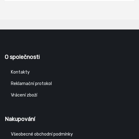
Barva: bílá Průřez vodiče: 1,0 mm2 Napětí: 250 V~ Krytí:
IP20 Typ izolace: PVC Vodič: H05VV-F3G Materiál zásuvky a
vidlice: plast
O společnosti
Kontakty
Reklamační protokol
Vrácení zboží
Nakupování
Všeobecné obchodní podmínky