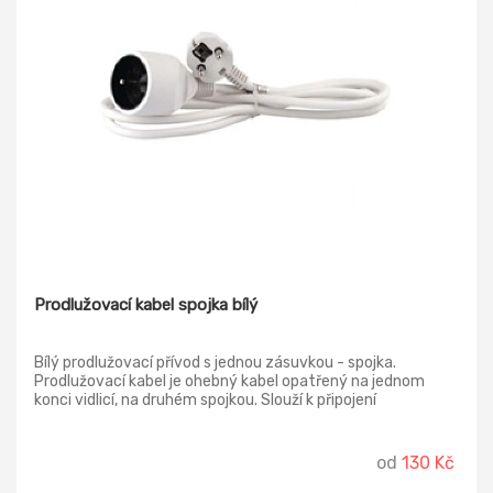
Prodlužovací kabel spojka bílý
Bílý prodlužovací přívod s jednou zásuvkou - spojka.
Prodlužovací kabel je ohebný kabel opatřený na jednom
konci vidlicí, na druhém spojkou. Slouží k připojení
elektrických spotřebičů do zásuvky pevné elektroinstalace.
Používá se všude tam, kde délka připojovací šňůry pevně
spojené se spotřebičem nestačí k napojení do nejbližší
od
130 Kč
zásuvky. Délka: 2m, 3 m, 5m Počet zásuvek: 1 Vypínač: ne