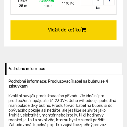
Délka:
Skladem
1410 Kč
25 m
- 1 kus
ks
Vložit do košíku
Podrobné informace
Podrobné informace: Prodlužovací kabel na bubnu se 4
zásuvkami
Kvalitní naviják prodlužovacího přívodu. Je ideální pro
prodloužení napájecí sítě 230V~. Jeho výhodou je pohodlná
manipulace díky bubnu. Prodlužovací kabel na bubnu si do
obývacího pokoje asi nedáte, ale jestliže se živíte jako
truhlář, elektrikář, montér nebo jste kutil či hodinový
manžel, je to ta první věc, kterou byste si meli pořídít.
Zabudovaná tepelná pojistka zajistí bezpečný provoz