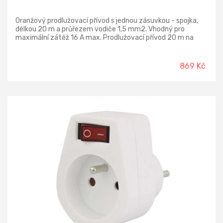
Oranžový prodlužovací přívod s jednou zásuvkou - spojka,
délkou 20 m a průřezem vodiče 1,5 mm2. Vhodný pro
maximální zátěž 16 A max. Prodlužovací přívod 20 m na
230 V~ slouží k prodloužení elektrické energie tam, kam
pevná zásuvka nedosáhne. Délka: 20 m Průřez vodiče: 1,5
mm2 Napětí: 230 V~ Proud: 16 A Krytí: IP20 Počet zásuvek:
869 Kč
1 Typ izolace: PVC Vodič: H05VV-F3G Barva kabelu:
oranžová