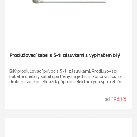
Prodlužovací kabel s 5-ti zásuvkami s vypínačem bílý
Bílý prodlužovací přívod s 5-ti zásuvkami. Prodlužovací
kabel je ohebný kabel opatřený na jednom konci vidlicí, na
druhém spojkou. Slouží k připojení elektrických spotřebičů
do zásuvky pevné elektroinstalace. Používá se všude tam,
kde délka připojovací šňůry pevně spojené se spotřebičem
nestačí k napojení do nejbližší zásuvky. Délka: 2m, 3 m, 5m
od
196 Kč
Počet zásuvek: 5 Vypínač: ano Barva: bílá Průřez vodiče: 1,0
mm2 Napětí: 250 V~ Krytí: IP20 Typ izolace: PVC Vodič:
H05VV-F3G Materiál zásuvky a vidlice: plast