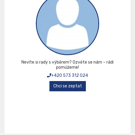
Nevíte si rady s výběrem? Ozvěte se nám – rádi
pomůžeme!
+420 573 312 024
Chci se zeptat