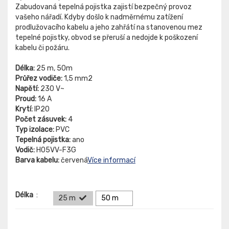
Zabudovaná tepelná pojistka zajistí bezpečný provoz
vašeho nářadí. Kdyby došlo k nadměrnému zatížení
prodlužovacího kabelu a jeho zahřátí na stanovenou mez
tepelné pojistky, obvod se přeruší a nedojde k poškození
kabelu či požáru.
Délka:
25 m, 50m
Průřez vodiče:
1,5 mm2
Napětí:
230 V~
Proud:
16 A
Krytí:
IP20
Počet zásuvek:
4
Typ izolace:
PVC
Tepelná pojistka:
ano
Vodič:
H05VV-F3G
Barva kabelu:
červená
Více informací
Délka
:
25 m
50 m