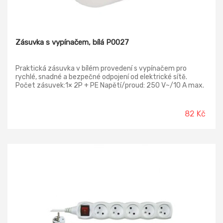
Zásuvka s vypínačem, bílá P0027
Praktická zásuvka v bílém provedení s vypínačem pro
rychlé, snadné a bezpečné odpojení od elektrické sítě.
Počet zásuvek:1× 2P + PE Napětí/proud: 250 V~/10 A max.
Krytí: IP20 Materiál: plast Max. zátěž: 2 300 W
82 Kč