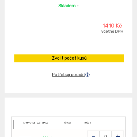
Skladem
-
1410 Kč
včetně DPH
Zvolit počet kusů
Potřebuji poradit
EMOP19425
DOSTUPNOST
KČ/KS:
POČET
-
+