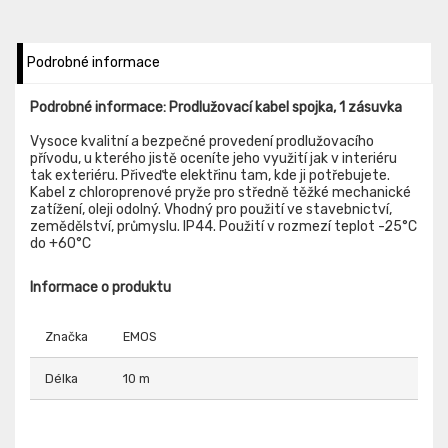
Podrobné informace
Podrobné informace: Prodlužovací kabel spojka, 1 zásuvka
Vysoce kvalitní a bezpečné provedení prodlužovacího
přívodu, u kterého jistě oceníte jeho využití jak v interiéru
tak exteriéru. Přiveďte elektřinu tam, kde ji potřebujete.
Kabel z chloroprenové pryže pro středně těžké mechanické
zatížení, oleji odolný. Vhodný pro použití ve stavebnictví,
zemědělství, průmyslu. IP44. Použití v rozmezí teplot -25°C
do +60°C
Informace o produktu
Značka
EMOS
Délka
10 m