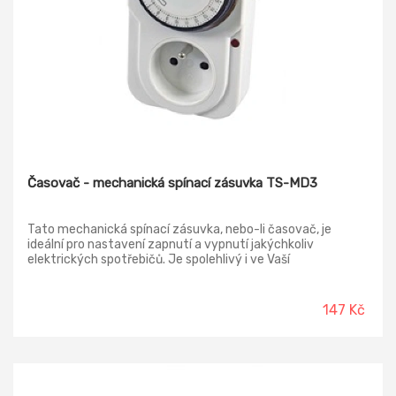
Časovač - mechanická spínací zásuvka TS-MD3
Tato mechanická spínací zásuvka, nebo-li časovač, je
ideální pro nastavení zapnutí a vypnutí jakýchkoliv
elektrických spotřebičů. Je spolehlivý i ve Vaší
nepřítomnosti. Napětí/proud: 230 V~/16 A max. počet
spínání za den : 96 minimální doba sepnutí: 15 minut Krytí:
IP20
147 Kč