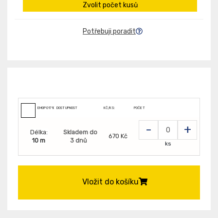
Zvolit počet kusů
Potřebuji poradit
EMOP01710
DOSTUPNOST
KČ/KS:
POČET
-
+
Délka:
Skladem do
670 Kč
10 m
3 dnů
ks
Vložit do košíku