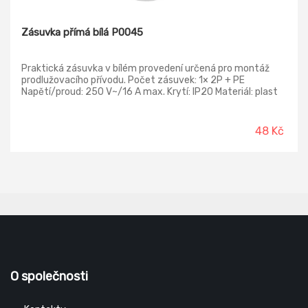
Zásuvka přímá bílá P0045
Praktická zásuvka v bílém provedení určená pro montáž
prodlužovacího přívodu. Počet zásuvek: 1× 2P + PE
Napětí/proud: 250 V~/16 A max. Krytí: IP20 Materiál: plast
Max. zátěž: 3 680 W
48 Kč
O společnosti