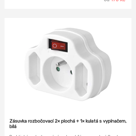
Počet zásuvek: 3 Vypínač: ano Barva: bílá Průřez vodiče: 1,0
mm2 Napětí: 250 V~ Krytí: IP20 Typ izolace: PVC Vodič:
H05VV-F3G Materiál zásuvky a vidlice: plast
Zásuvka rozbočovací 2× plochá + 1× kulatá s vypínačem,
bílá