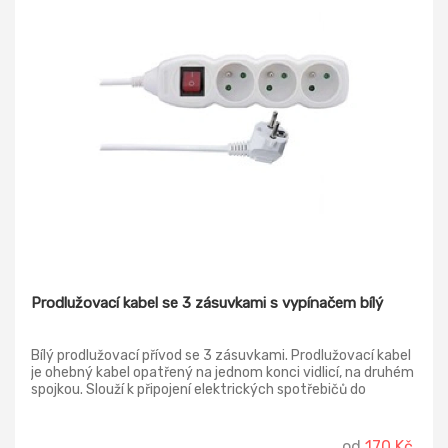
Prodlužovací kabel se 3 zásuvkami s vypínačem bílý
Bílý prodlužovací přívod se 3 zásuvkami. Prodlužovací kabel
je ohebný kabel opatřený na jednom konci vidlicí, na druhém
spojkou. Slouží k připojení elektrických spotřebičů do
zásuvky pevné elektroinstalace. Používá se všude tam, kde
délka připojovací šňůry pevně spojené se spotřebičem
nestačí k napojení do nejbližší zásuvky. Délka: 2m, 3 m, 5m
od
170 Kč