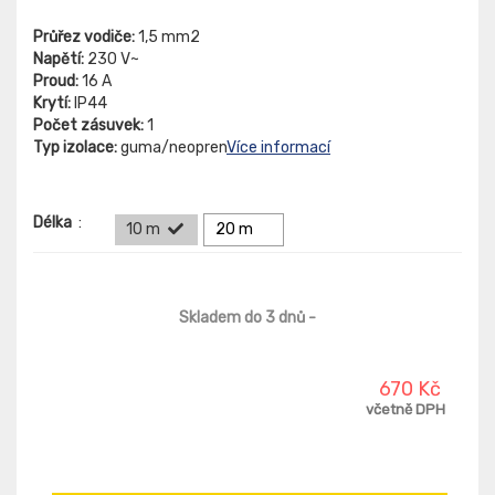
Průřez vodiče:
1,5 mm2
Napětí:
230 V~
Proud:
16 A
Krytí:
IP44
Počet zásuvek:
1
Typ izolace:
guma/neopren
Více informací
Délka
:
10 m
20 m
Skladem do 3 dnů
-
670 Kč
včetně DPH