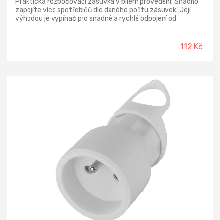
Praktická rozbočovací zásuvka v bílém provedení. Snadno
zapojíte více spotřebičů dle daného počtu zásuvek. Její
výhodou je vypínač pro snadné a rychlé odpojení od
elektrické sítě. Počet zásuvek: 1× 2P + PE + 2× 2P
Napětí/proud: 250 V~/10 A max. Krytí : IP20 Vypínač: ano
Barva: bílá Materiál: plast Max. zátěž: 2 300 W
112 Kč