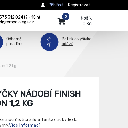
Přihlásit
Registrovat
0
73 312 024 (7 - 15 h)
Košík
d@rempo-vega.cz
0 Kč
Odborně
Potisk a výšivka
poradíme
oděvů
on 1,2 kg
ČKY NÁDOBÍ FINISH
 1,2 KG
atnou čisticí sílu a fantastický lesk.
vrny.
Více informací