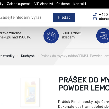
ty
Jak nakupovat
VIP členství
Oblíbené
Kontakt
+420 5
Hledat
obcho
prava zdarma
5000+ zboží
 nákupu nad 1500 Kč
skladem
prostředky
Kuchyně
Prášek do myčky nádobí FINISH Powder Lem
PRÁŠEK DO MY
POWDER LEMON
Prášek Finish poskytuje úchv
Dokonale odstraní odolné sk