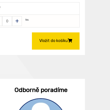
T
+
ks
Vložit do košíku
Odborně poradíme