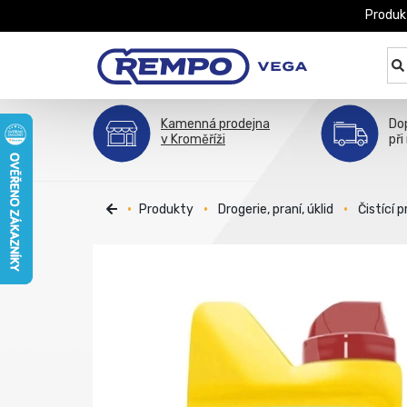
Produk
Kamenná prodejna
Do
v Kroměříži
při
Produkty
Drogerie, praní, úklid
Čistící 