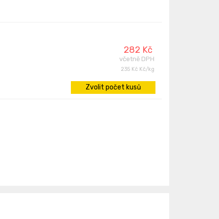
282 Kč
včetně DPH
235 Kč Kč/kg
Zvolit počet kusů