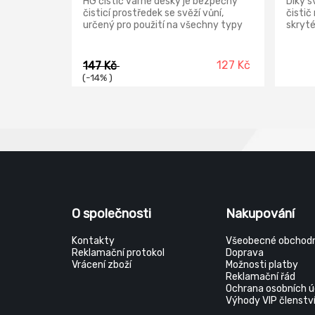
HG čistič varné desky je bezpečný
Díky s
čisticí prostředek se svěží vůní,
čistič
určený pro použití na všechny typy
skryté
keramických a indukčních desek.
tak va
Přípravek jednoduše odstraňuje
čistějš
běžné nečistoty jako jsou například
127 Kč
147 Kč
mastnoty a povlaky vodního kamene
(-14% )
a předchází tím příliš silným
nečistotám které jsou velmi těžko
odstranitelné.
O společnosti
Nakupování
Kontakty
Všeobecné obchodn
Reklamační protokol
Doprava
Vrácení zboží
Možnosti platby
Reklamační řád
Ochrana osobních ú
Výhody VIP členstv