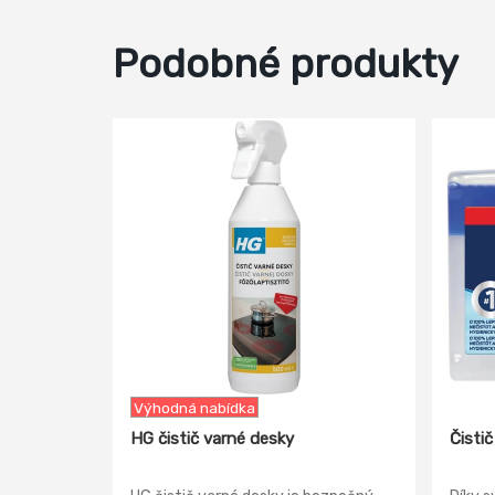
Podobné produkty
-14%
Výhodná nabídka
HG čistič varné desky
Čisti