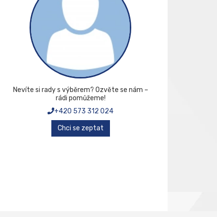
Nevíte si rady s výběrem? Ozvěte se nám –
rádi pomůžeme!
+420 573 312 024
Chci se zeptat