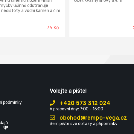
vému silnému složení Finish
Ocet kvasný lihový 8%, 1l
 myčky účinně odstraňuje
 nečistoty a vodní kámen a činí
ši myčku o 100 % hygienicky
í.
76 Kč
Volejte a pište!
í podmínky
+420 573 312 024
V pracovní dny: 7:00 - 15:00
obchod@rempo-vega.cz
dajů
Sem pište své dotazy a připomínky
í