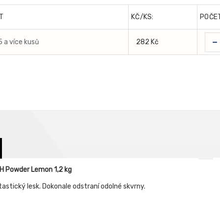
T
KČ/KS:
POČE
-
5 a více kusů
282 Kč
SH Powder Lemon 1,2 kg
tastický lesk. Dokonale odstraní odolné skvrny.