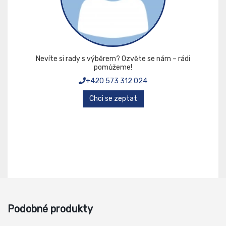
Nevíte si rady s výběrem? Ozvěte se nám – rádi
pomůžeme!
+420 573 312 024
Chci se zeptat
Podobné produkty