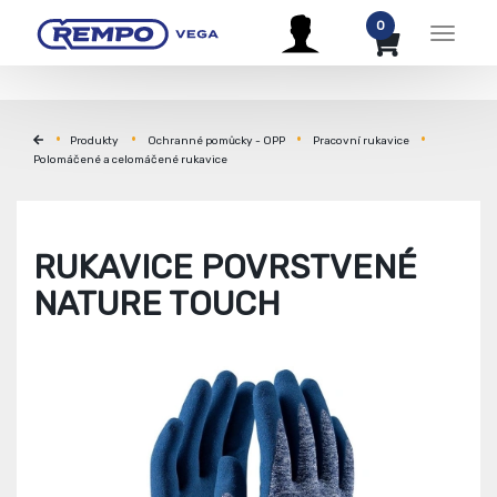
0
Menu
Produkty
Ochranné pomůcky - OPP
Pracovní rukavice
Polomáčené a celomáčené rukavice
RUKAVICE POVRSTVENÉ
NATURE TOUCH