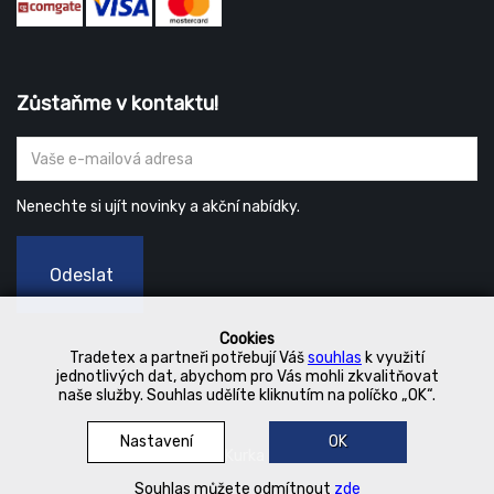
Zůstaňme v kontaktu!
Nenechte si ujít novinky a akční nabídky.
Odeslat
Cookies
Tradetex a partneři potřebují Váš
souhlas
k využití
jednotlivých dat, abychom pro Vás mohli zkvalitňovat
naše služby. Souhlas udělíte kliknutím na políčko „OK“.
Nastavení
OK
© 2019 Kurka Koncern
Souhlas můžete odmítnout
zde