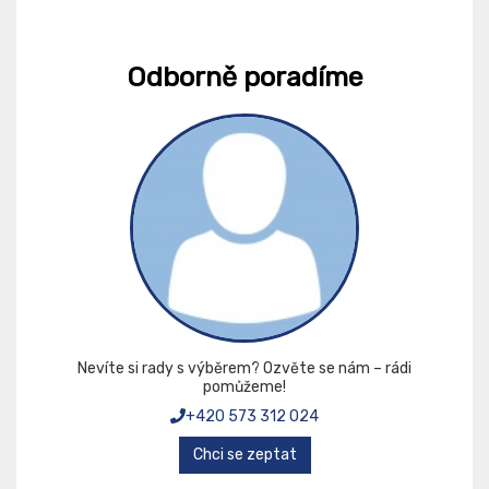
Odborně poradíme
Nevíte si rady s výběrem? Ozvěte se nám – rádi
pomůžeme!
+420 573 312 024
Chci se zeptat