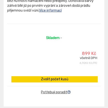
bez nutnosti namáčení nebo předpírky. Uchovává barvy
zářivě bílé již po prvním vyprání a zároveň dodá prádlu
příjemnou svěží vůni.
Více informací
Skladem
-
899 Kč
včetně DPH
6,92Kč Kč/PD
Zvolit počet kusů
Potřebuji poradit