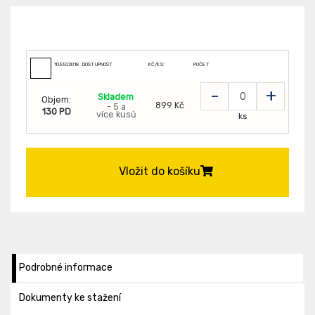
103302018
DOSTUPNOST
KČ/KS:
POČET
-
+
Skladem
Objem:
899 Kč
- 5 a
130 PD
více kusů
ks
Vložit do košíku
Podrobné informace
Dokumenty ke stažení