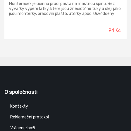
Monteráček je účinná prací pasta na mastnou špínu. Bez
vyvářky vypere látky, které jsou znečištěné tuky a oleji jako
jsou montérky, pracovní pláště, utěrky apod. Osvědčený
pastovitý prací prostředek pro praní silně znečištěného
textilu. Účinná prací pasta na mastnou špínu. Bez vyvářky
vypere látky znečištěné tuky a oleji – montérky, pracovní
94 Kč
pláště, utěrky apod. i pro použití v pračkách.
O společnosti
Kontakty
Reklamační protokol
Vrácení zboží