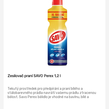
Zesilovač praní SAVO Perex 1,2 l
Tekutý prostředek pro předpírání a praní bílého a
stálobarevného prádla navrátí vašemu prádlu ztracenou
bělost. Savo Perex bělidlo je vhodné na bavlnu, bílé a
stálobarevné prádlo (ručníky, košile), bavlněné a
polyesterové záclony.