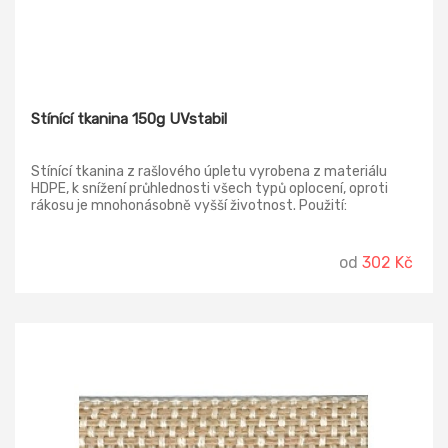
Stínící tkanina 150g UVstabil
Stínící tkanina z rašlového úpletu vyrobena z materiálu
HDPE, k snížení průhlednosti všech typů oplocení, oproti
rákosu je mnohonásobně vyšší životnost. Použití:
stavebnictví jako ochrana na lešení proti spadu materiálu,
zahradnictví jako stínící sítě na skleníky a fóliovníky,
zemědělství na přikrytí drobného ovoce proti ozobu
od
302 Kč
ptactvem, sport jako ochranné protivětrné bariéry a
reklamní plocha. Zastínění 85 %.