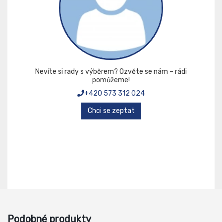
Nevíte si rady s výběrem? Ozvěte se nám – rádi
pomůžeme!
+420 573 312 024
Chci se zeptat
Podobné produkty