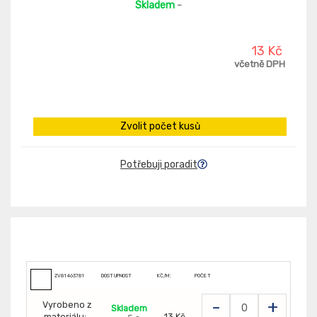
Skladem
-
13 Kč
včetně DPH
Zvolit počet kusů
Potřebuji poradit
ZV81463781
DOSTUPNOST
KČ/M:
POČET
-
+
Vyrobeno z
Skladem
materiálu:
13 Kč