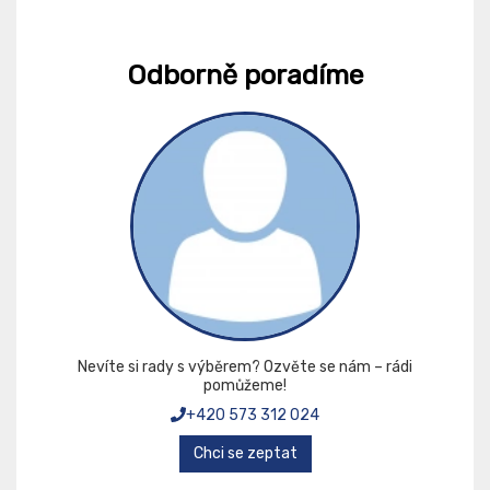
Odborně poradíme
Nevíte si rady s výběrem? Ozvěte se nám – rádi
pomůžeme!
+420 573 312 024
Chci se zeptat