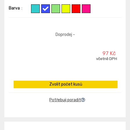
Barva
:
Doprodej
-
97 Kč
včetně DPH
Zvolit počet kusů
Potřebuji poradit