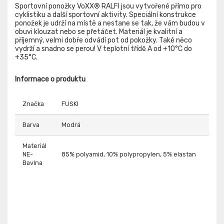
Sportovní ponožky VoXX® RALFI jsou vytvořené přímo pro
cyklistiku a další sportovní aktivity. Speciální konstrukce
ponožek je udrží na místě a nestane se tak, že vám budou v
obuvi klouzat nebo se přetáčet. Materiál je kvalitní a
příjemný, velmi dobře odvádí pot od pokožky. Také něco
vydrží a snadno se perou! V teplotní třídě A od +10°C do
+35°C.
Informace o produktu
Značka
FUSKI
Barva
Modrá
Materiál
NE-
85% polyamid, 10% polypropylen, 5% elastan
Bavlna