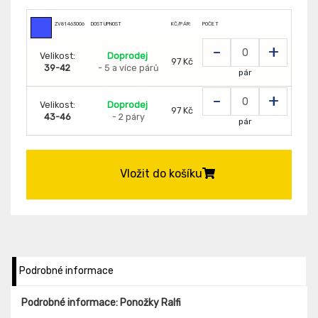
ZV81463006
DOSTUPNOST
KČ/PÁR:
POČET
-
+
Velikost:
Doprodej
97 Kč
39-42
- 5 a více párů
pár
-
+
Velikost:
Doprodej
97 Kč
43-46
- 2 páry
pár
Vložit do košíku
Podrobné informace
Podrobné informace: Ponožky Ralfi