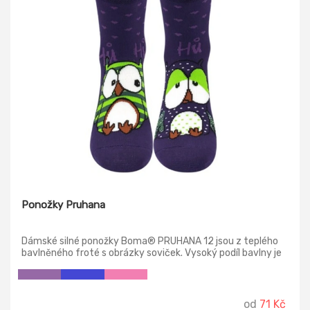
Ponožky Pruhana
Dámské silné ponožky Boma® PRUHANA 12 jsou z teplého
bavlněného froté s obrázky soviček. Vysoký podíl bavlny je
doplněný o pružný elastan.
od
71 Kč