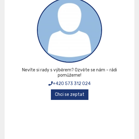
Nevíte si rady s výběrem? Ozvěte se nám – rádi
pomůžeme!
+420 573 312 024
Chci se zeptat