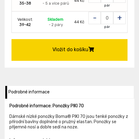
44 Kč
35-38
- 5 a více párů
pár
-
+
Velikost:
Skladem
44 Kč
39-42
- 2 páry
pár
Vložit do košíku
Podrobné informace
Podrobné informace: Ponožky PIKI 70
Dámské nízké ponožky Boma® PIKI 70 jsou tenké ponožky z
přírodní bavlny doplněné o pružný elastan. Ponožky se
příjemně nosí a dobře sedí na noze.