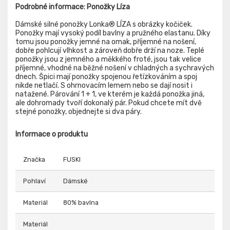
Podrobné informace: Ponožky Líza
Dámské silné ponožky Lonka® LÍZA s obrázky kočiček.
Ponožky mají vysoký podíl bavlny a pružného elastanu. Díky
tomu jsou ponožky jemné na omak, příjemné na nošení,
dobře pohlcují vlhkost a zároveň dobře drží na noze. Teplé
ponožky jsou z jemného a měkkého froté, jsou tak velice
příjemné, vhodné na běžné nošení v chladných a sychravých
dnech. Špici mají ponožky spojenou řetízkováním a spoj
nikde netlačí. S ohrnovacím lemem nebo se dají nosit i
natažené. Párování 1 + 1, ve kterém je každá ponožka jiná,
ale dohromady tvoří dokonalý pár. Pokud chcete mít dvě
stejné ponožky, objednejte si dva páry.
Informace o produktu
Značka
FUSKI
Pohlaví
Dámské
Materiál
80% bavlna
Materiál