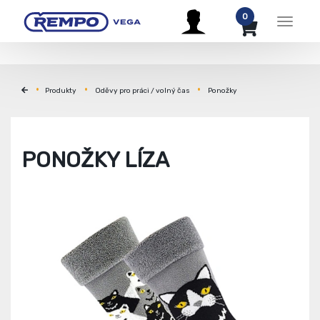
0
Menu
Produkty
Oděvy pro práci / volný čas
Ponožky
PONOŽKY LÍZA