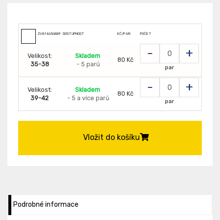
ZV814636889
DOSTUPNOST
KČ/PAR:
POČET
-
+
Velikost:
Skladem
80 Kč
35-38
- 5 parů
par
-
+
Velikost:
Skladem
80 Kč
39-42
- 5 a více parů
par
Vložit do košíku
Podrobné informace