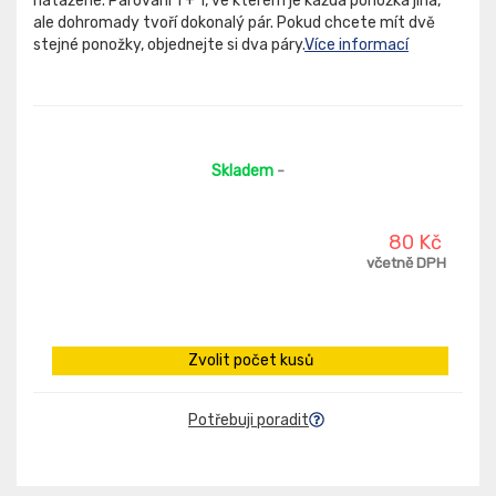
natažené. Párování 1 + 1, ve kterém je každá ponožka jiná,
ale dohromady tvoří dokonalý pár. Pokud chcete mít dvě
stejné ponožky, objednejte si dva páry.
Více informací
Skladem
-
80 Kč
včetně DPH
Zvolit počet kusů
Potřebuji poradit