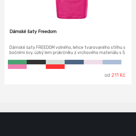
Dámské šaty Freedom
Dámské šaty FREEDOM volného, lehce tvarovaného střihu s
bočními švy, úzký lem průkrčníku z vrchového materiálu s 5
% elastanu, zpevňující páska od ramene k rameni, ohrnuté
rukávy zachycené ve 4 bodech šitím.
od
211 Kč