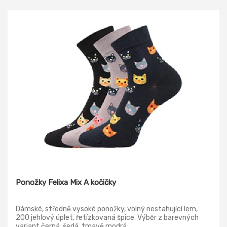
Ponožky Felixa Mix A kočičky
Dámské, středně vysoké ponožky, volný nestahující lem,
200 jehlový úplet, řetízkovaná špice. Výběr z barevných
variant černá, šedá, tmavě modrá