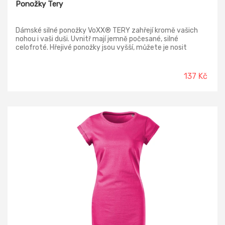
Ponožky Tery
Dámské silné ponožky VoXX® TERY zahřejí kromě vašich
nohou i vaši duši. Uvnitř mají jemně počesané, silné
celofroté. Hřejivé ponožky jsou vyšší, můžete je nosit
vytažené nebo elegantně ohrnuté. Levá ponožka je
zdobená našitým kovovým štítkem s logem VoXX®.
Barevné ponožky jsou ideální pro zimní aktivity, ale také i na
137 Kč
domácí lenošení na pohovce nebo při sledování televize.
Vzít si je můžete i do postele. V teplotní třídě C od -20°C až
do +5°C. Výběr z barev: růžová/bílá, tyrkys/tmavě modrá,
magenta/černá