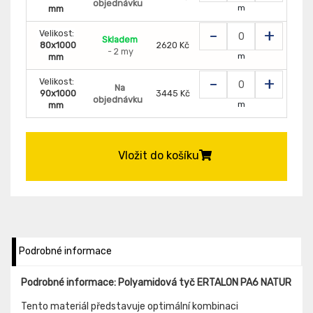
objednávku
m
mm
-
+
Velikost:
Skladem
80x1000
2620 Kč
- 2 my
m
mm
-
+
Velikost:
Na
90x1000
3445 Kč
objednávku
m
mm
Vložit do košíku
Podrobné informace
Podrobné informace: Polyamidová tyč ERTALON PA6 NATUR
Tento materiál představuje optimální kombinaci