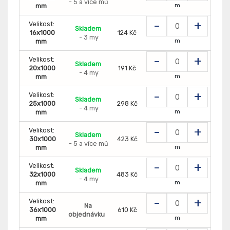
- 5 a více mů
m
mm
-
+
Velikost:
Skladem
16x1000
124 Kč
- 3 my
m
mm
-
+
Velikost:
Skladem
20x1000
191 Kč
- 4 my
m
mm
-
+
Velikost:
Skladem
25x1000
298 Kč
- 4 my
m
mm
-
+
Velikost:
Skladem
30x1000
423 Kč
- 5 a více mů
m
mm
-
+
Velikost:
Skladem
32x1000
483 Kč
- 4 my
m
mm
-
+
Velikost:
Na
36x1000
610 Kč
objednávku
m
mm