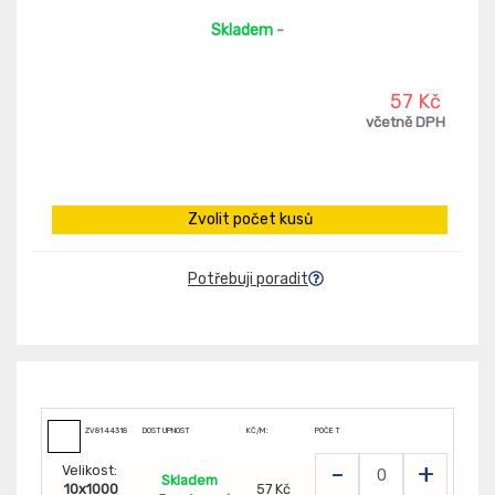
Skladem
-
57 Kč
včetně DPH
Zvolit počet kusů
Potřebuji poradit
ZV8144318
DOSTUPNOST
KČ/M:
POČET
-
+
Velikost:
Skladem
10x1000
57 Kč