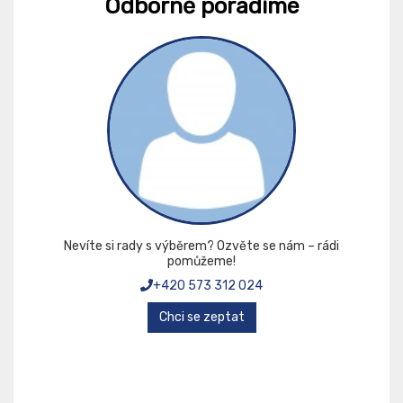
Odborně poradíme
Nevíte si rady s výběrem? Ozvěte se nám – rádi
pomůžeme!
+420 573 312 024
Chci se zeptat