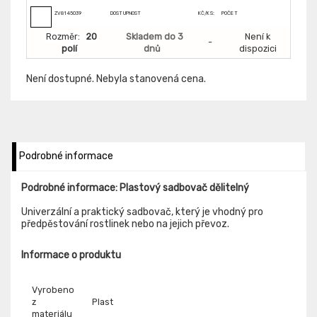
ZV8145039
DOSTUPNOST
KČ/KS:
POČET
Rozměr:
20
Skladem do 3
Není k
-
polí
dnů
dispozici
Není dostupné. Nebyla stanovená cena.
Podrobné informace
Podrobné informace: Plastový sadbovač dělitelný
Univerzální a praktický sadbovač, který je vhodný pro
předpěstování rostlinek nebo na jejich převoz.
Informace o produktu
Vyrobeno
z
Plast
materiálu