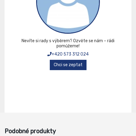
Nevíte si rady s výběrem? Ozvěte se nám – rádi
pomůžeme!
+420 573 312 024
Chci se zeptat
Podobné produkty