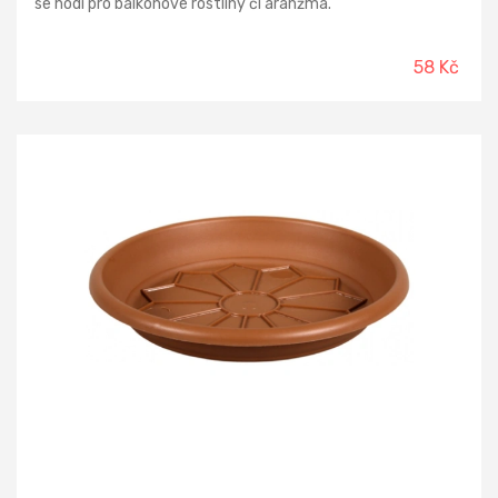
se hodí pro balkonové rostliny či aranžmá.
58 Kč