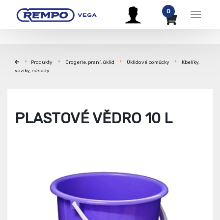
0
Menu
Produkty
Drogerie, praní, úklid
Úklidové pomůcky
Kbelíky,
vozíky, násady
PLASTOVÉ VĚDRO 10 L