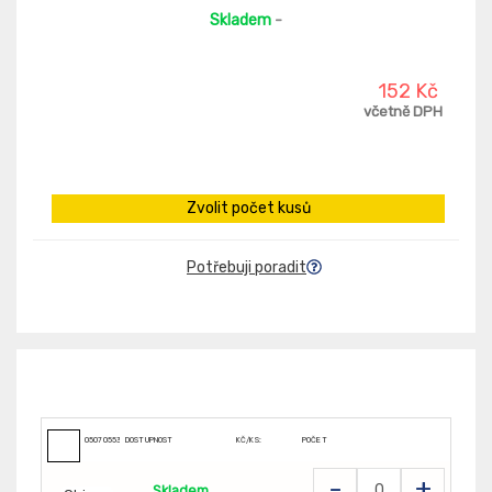
Skladem
-
152 Kč
včetně DPH
Zvolit počet kusů
Potřebuji poradit
050705534
DOSTUPNOST
KČ/KS:
POČET
-
+
Skladem