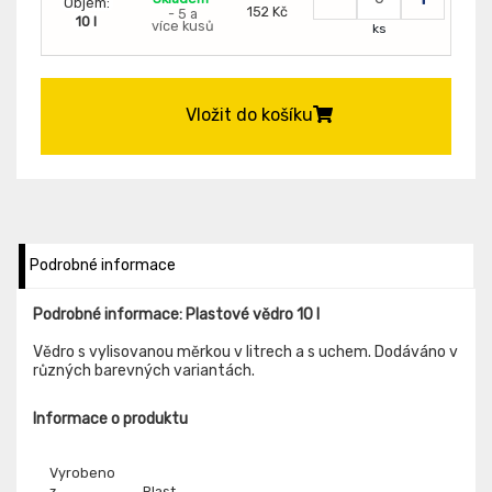
Objem:
152 Kč
- 5 a
10 l
více kusů
ks
Vložit do košíku
Podrobné informace
Podrobné informace: Plastové vědro 10 l
Vědro s vylisovanou měrkou v litrech a s uchem. Dodáváno v
různých barevných variantách.
Informace o produktu
Vyrobeno
z
Plast