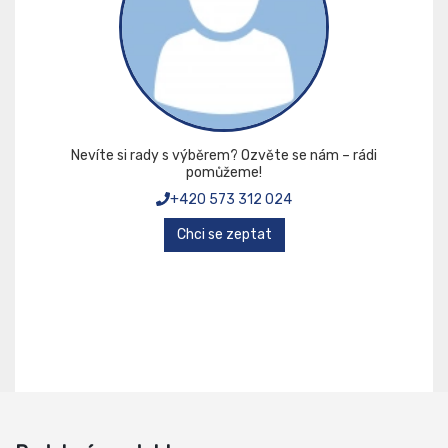
Nevíte si rady s výběrem? Ozvěte se nám – rádi
pomůžeme!
+420 573 312 024
Chci se zeptat