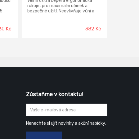
mbusu
Velmi ostrá čepel a ergonomická
rukojeť pro maximální účinek a
 5
bezpečné užití. Neovlivňuje vůni a
chuť krájených potravin. Po použití
ž,
omyjte a osušte.
lký
30 Kč
382 Kč
Zůstaňme v kontaktu!
Nenechte si ujít novinky a akční nabídky.