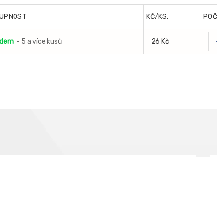
UPNOST
KČ/KS:
POČ
adem
- 5 a více kusů
26 Kč