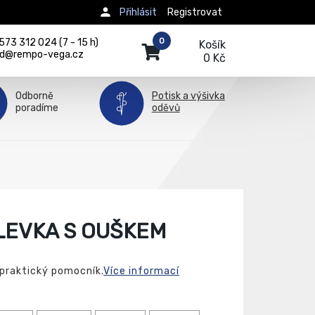
Přihlásit
Registrovat
0
73 312 024 (7 - 15 h)
Košík
d@rempo-vega.cz
0 Kč
Odborně
Potisk a výšivka
poradíme
oděvů
LEVKA S OUŠKEM
praktický pomocník.
Více informací