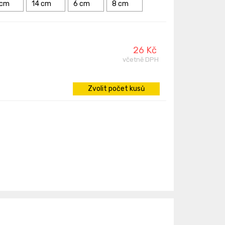
 cm
14 cm
6 cm
8 cm
26 Kč
včetně DPH
Zvolit počet kusů