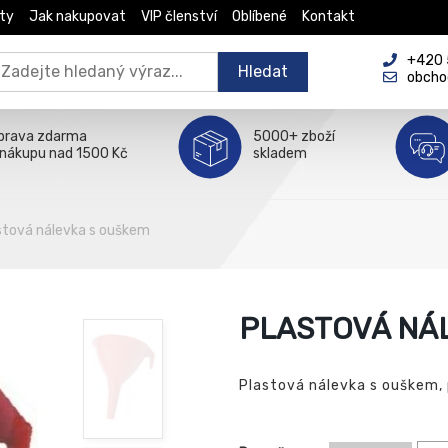
ty
Jak nakupovat
VIP členství
Oblíbené
Kontakt
+420 5
Hledat
obcho
prava zdarma
5000+ zboží
 nákupu nad 1500 Kč
skladem
stová nálevka s ouškem
PLASTOVÁ NÁ
Plastová nálevka s ouškem, 