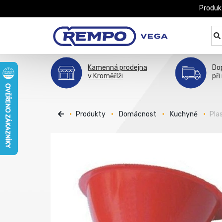
Produk
Kamenná prodejna
Do
v Kroměříži
při
Produkty
Domácnost
Kuchyně
Pla