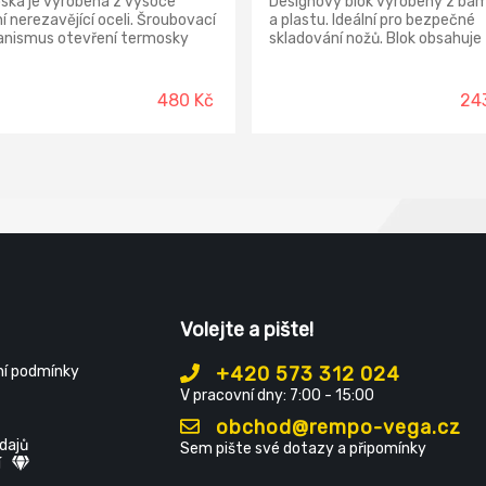
ska je vyrobena z vysoce
Designový blok vyrobený z ba
ní nerezavějící oceli. Šroubovací
a plastu. Ideální pro bezpečné
nismus otevření termosky
skladování nožů. Blok obsahuje
n z vysoce kvalitního plastu.
nejdůležitějších nožů z řady
ová vložka činí termosku téměř
Functional Form: okrajovací nů
itnou. Pojistkový
snídaňový nůž, nůž Santoku, ve
480 Kč
24
nismus zabraňující
kuchařský nůž a nůž na pečivo.
anému otevření.
Volejte a pište!
í podmínky
+420 573 312 024
V pracovní dny: 7:00 - 15:00
obchod@rempo-vega.cz
dajů
Sem pište své dotazy a připomínky
í