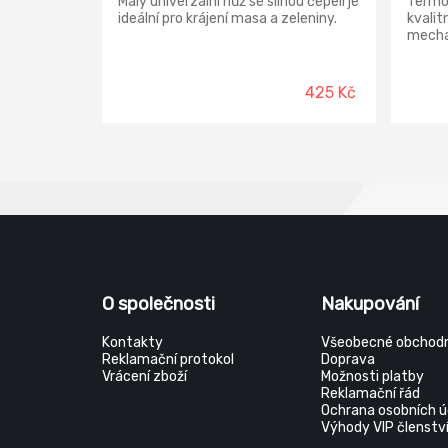
Malý univerzální nůž se silnou čepelí je
Termo
ideální pro krájení masa a zeleniny.
kvalit
mecha
vyrobe
Nerez
nerozb
425 Kč
mecha
neček
O společnosti
Nakupování
Kontakty
Všeobecné obchodn
Reklamační protokol
Doprava
Vrácení zboží
Možnosti platby
Reklamační řád
Ochrana osobních ú
Výhody VIP členstv