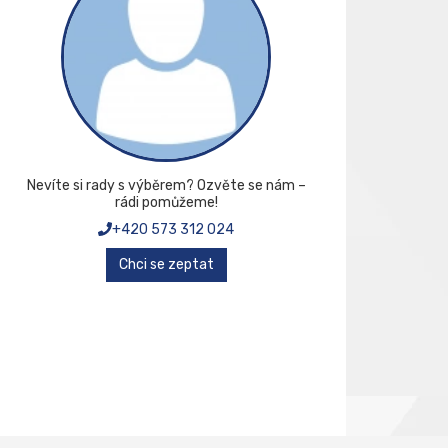
Nevíte si rady s výběrem? Ozvěte se nám –
rádi pomůžeme!
+420 573 312 024
Chci se zeptat