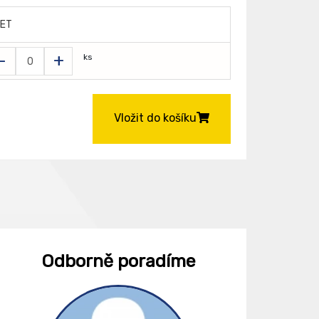
ET
-
+
ks
Vložit do košíku
Odborně poradíme