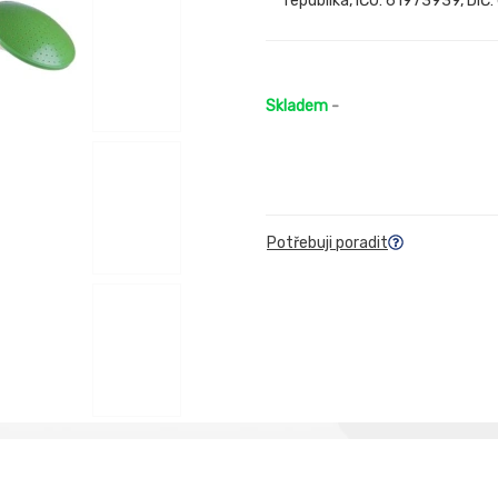
republika, IČO: 61973939, DIČ
Skladem
-
Potřebuji poradit