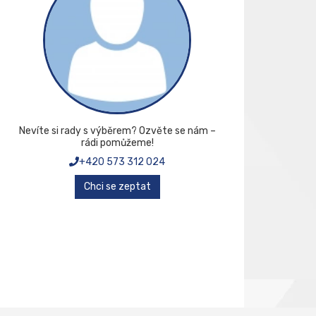
Nevíte si rady s výběrem? Ozvěte se nám –
rádi pomůžeme!
+420 573 312 024
Chci se zeptat