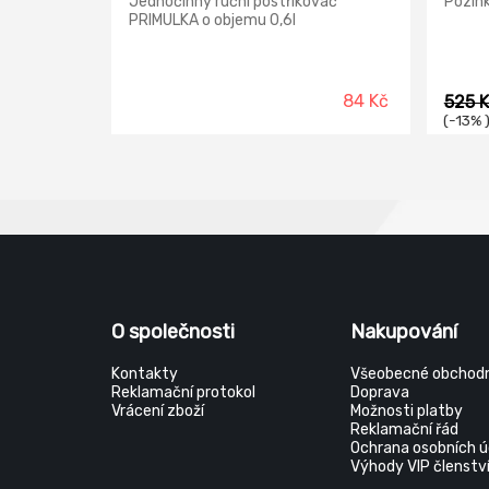
Jednočinný ruční postřikovač
Pozink
PRIMULKA o objemu 0,6l
84 Kč
525 
(-13% 
O společnosti
Nakupování
Kontakty
Všeobecné obchodn
Reklamační protokol
Doprava
Vrácení zboží
Možnosti platby
Reklamační řád
Ochrana osobních ú
Výhody VIP členstv