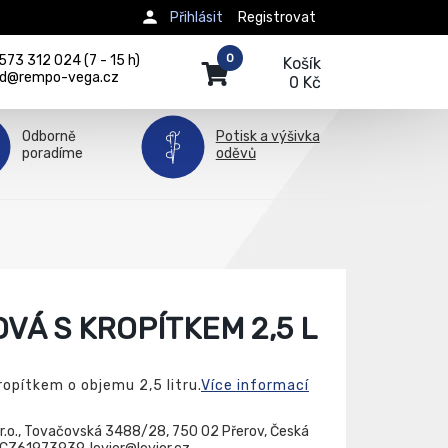
Přihlásit
Registrovat
0
73 312 024 (7 - 15 h)
Košík
d@rempo-vega.cz
0 Kč
Odborně
Potisk a výšivka
poradíme
oděvů
VÁ S KROPÍTKEM 2,5 L
opítkem o objemu 2,5 litru.
Více informací
.r.o., Tovačovská 3488/28, 750 02 Přerov, Česká