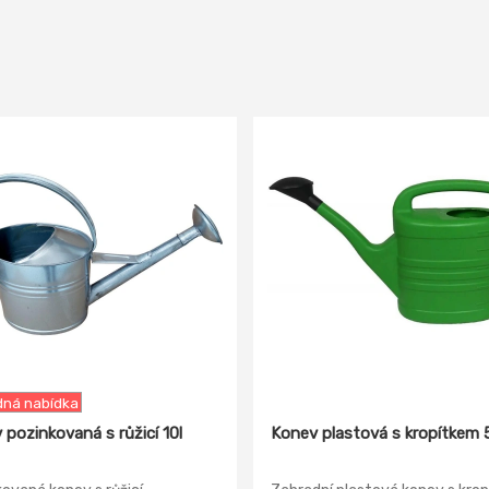
ná nabídka
 pozinkovaná s růžicí 10l
Konev plastová s kropítkem 5