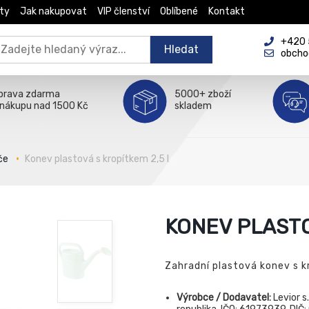
ty
Jak nakupovat
VIP členství
Oblíbené
Kontakt
+420 5
Hledat
obcho
prava zdarma
5000+ zboží
 nákupu nad 1500 Kč
skladem
če
Konev plastová s kropítkem 2,5 l
KONEV PLASTO
Zahradní plastová konev s kr
Výrobce / Dodavatel:
Levior s