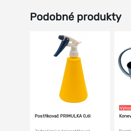
Podobné produkty
-13%
Výhod
Postřikovač PRIMULKA 0,6l
Konev