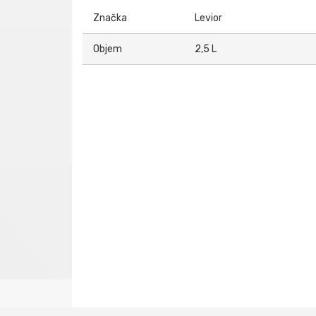
Značka
Levior
Objem
2,5 L