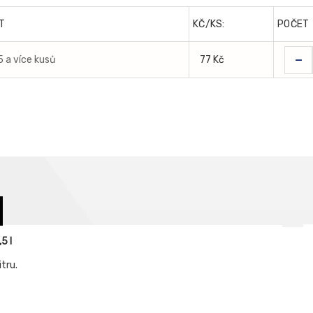
T
KČ/KS:
POČET
-
5 a více kusů
77 Kč
5 l
tru.