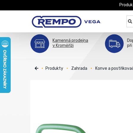
Produk
Kamenná prodejna
Do
v Kroměříži
při
Produkty
Zahrada
Konve a postřikova