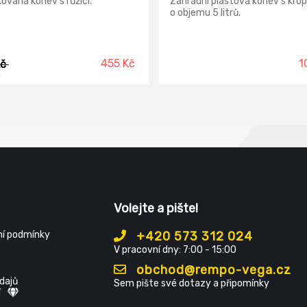
ovaná konev s růžicí.
Zahradní plastová konev s kro
o objemu 5 litrů.
455 Kč
1
Kč
)
Volejte a pište!
í podmínky
+420 573 312 024
V pracovní dny: 7:00 - 15:00
obchod@rempo-vega.cz
dajů
Sem pište své dotazy a připomínky
í