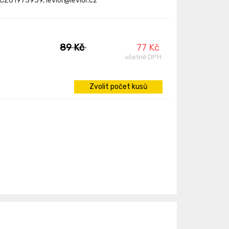
: CZ61973939, levior@levior.cz
89 Kč
77 Kč
včetně DPH
Zvolit počet kusů