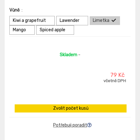
Vůně
:
Kiwi a grapefruit
Lawender
Limetka
Mango
Spiced apple
Skladem
-
79 Kč
včetně DPH
Zvolit počet kusů
Potřebuji poradit