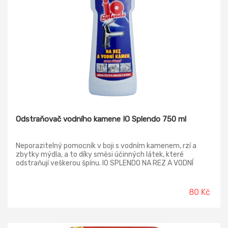
Odstraňovač vodního kamene IO Splendo 750 ml
Neporazitelný pomocník v boji s vodním kamenem, rzí a
zbytky mýdla, a to díky směsi účinných látek, které
odstraňují veškerou špínu. IO SPLENDO NA REZ A VODNÍ
KÁMEN odstraňuje veškeré usazeniny, včetně mýdla, ale
také je účinným na rez v kuchyni či koupelně.
80 Kč