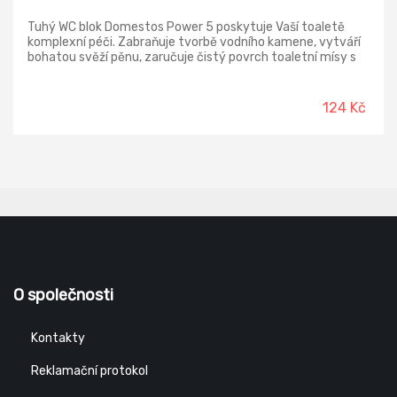
Tuhý WC blok Domestos Power 5 poskytuje Vaší toaletě
komplexní péči. Zabraňuje tvorbě vodního kamene, vytváří
bohatou svěží pěnu, zaručuje čistý povrch toaletní mísy s
viditelným leskem a v neposlední řadě zanechává
hygienickou čistotu a dlouhotrvající svěží vůni při každém
spláchnutí.
124 Kč
O společnosti
Kontakty
Reklamační protokol