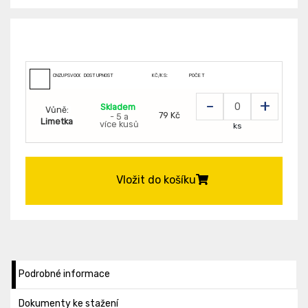
CNZUPSV000190
DOSTUPNOST
KČ/KS:
POČET
-
+
Skladem
Vůně:
79 Kč
- 5 a
Limetka
více kusů
ks
Vložit do košíku
Podrobné informace
Dokumenty ke stažení