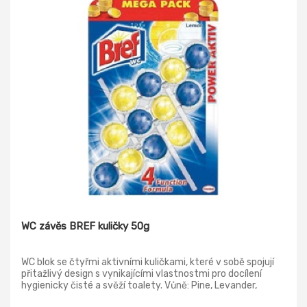
WC závěs BREF kuličky 50g
WC blok se čtyřmi aktivními kuličkami, které v sobě spojují
přitažlivý design s vynikajícími vlastnostmi pro docílení
hygienicky čisté a svěží toalety. Vůně: Pine, Levander,
Ocean, Lemon, Flower Blosson