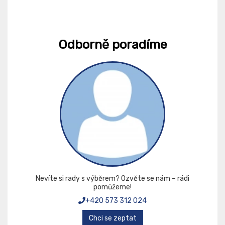
Odborně poradíme
Nevíte si rady s výběrem? Ozvěte se nám – rádi
pomůžeme!
+420 573 312 024
Chci se zeptat