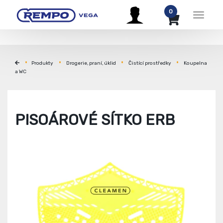
0
Menu
Produkty
Drogerie, praní, úklid
Čistící prostředky
Koupelna
a WC
PISOÁROVÉ SÍTKO ERB