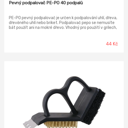
Pevný podpalovač PE-PO 40 podpalů
PE-PO pevný podpalovač je určen k podpalování uhlí, dřeva,
dřevěného uhlí nebo briket. Podpalovač pepo se nemusíte
bát použít ani na mokré dřevo. Vhodný pro použití v grilech,
kamnech, kotlích, otevřených ohništích a jako podpalovač
do krbu.
44 Kč