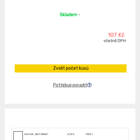
Skladem
-
107 Kč
včetně DPH
Zvolit počet kusů
Potřebuji poradit
ZV8142993
DOSTUPNOST
KČ/KS:
POČET