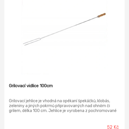
Grilovací vidlice 100cm
Grilovací jehlice je vhodná na opékaní špekáčků, klobás,
zeleniny a jiných pokrmů připravovaných nad ohněm či
grilem, délka 100 cm. Jehlice je vyrobena z pochromované
oceli s dřevěnou rukojetí.
52 Kč