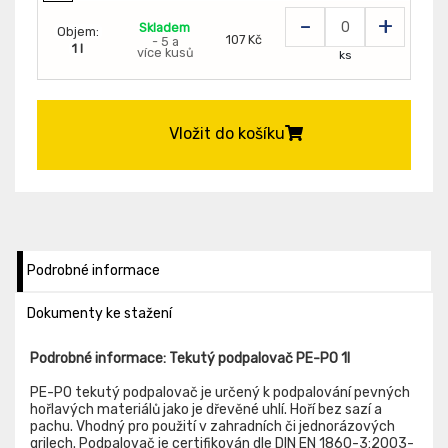
-
+
Skladem
Objem:
107 Kč
- 5 a
1 l
více kusů
ks
Vložit do košíku
Podrobné informace
Dokumenty ke stažení
Podrobné informace: Tekutý podpalovač PE-PO 1l
PE-PO tekutý podpalovač je určený k podpalování pevných
hořlavých materiálů jako je dřevěné uhlí. Hoří bez sazí a
pachu. Vhodný pro použití v zahradních či jednorázových
grilech. Podpalovač je certifikován dle DIN EN 1860-3:2003-