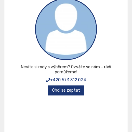
Nevíte si rady s výběrem? Ozvěte se nám – rádi
pomůžeme!
+420 573 312 024
Chci se zeptat